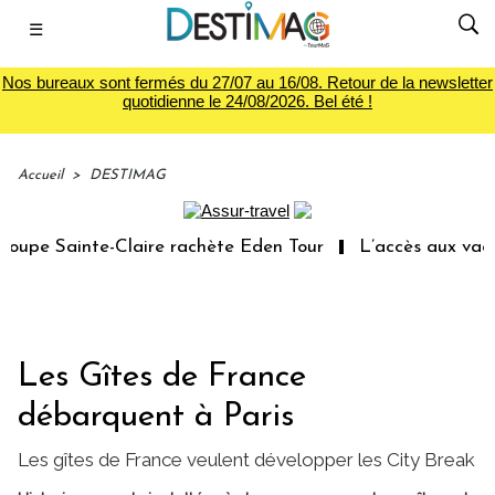
☰
Nos bureaux sont fermés du 27/07 au 16/08. Retour de la newsletter
quotidienne le 24/08/2026. Bel été !
Accueil
>
DESTIMAG
upe Sainte-Claire rachète Eden Tour
L’accès aux vacanc
Les Gîtes de France
débarquent à Paris
Les gîtes de France veulent développer les City Break