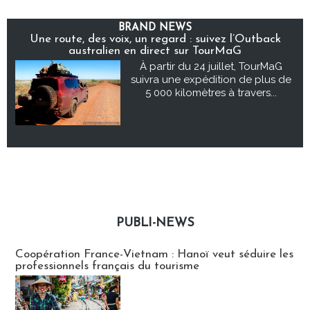
BRAND NEWS
Une route, des voix, un regard : suivez l’Outback
australien en direct sur TourMaG
À partir du 24 juillet, TourMaG
suivra une expédition de plus de
5 000 kilomètres à travers...
PUBLI-NEWS
Publi-news
Coopération France-Vietnam : Hanoï veut séduire les
professionnels français du tourisme