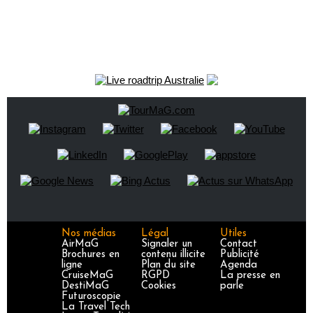
Nos médias
Légal
Utiles
AirMaG
Signaler un
Contact
Brochures en
contenu illicite
Publicité
ligne
Plan du site
Agenda
CruiseMaG
RGPD
La presse en
DestiMaG
Cookies
parle
Futuroscopie
La Travel Tech