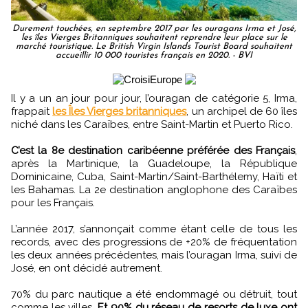
Durement touchées, en septembre 2017 par les ouragans Irma et José,
les îles Vierges Britanniques souhaitent reprendre leur place sur le
marché touristique. Le British Virgin Islands Tourist Board souhaitent
accueillir 10 000 touristes français en 2020. - BVI
Il y a un an jour pour jour, l’ouragan de catégorie 5, Irma,
frappait
les Îles Vierges britanniques
, un archipel de 60 îles
niché dans les Caraïbes, entre Saint-Martin et Puerto Rico.
C’est la 8e destination caribéenne préférée des Français
,
après la Martinique, la Guadeloupe, la République
Dominicaine, Cuba, Saint-Martin/Saint-Barthélemy, Haïti et
les Bahamas. La 2e destination anglophone des Caraïbes
pour les Français.
L’année 2017, s’annonçait comme étant celle de tous les
records, avec des progressions de +20% de fréquentation
les deux années précédentes, mais l’ouragan Irma, suivi de
José, en ont décidé autrement.
70% du parc nautique a été endommagé ou détruit, tout
comme les villes.
Et 90% du réseau de resorts de luxe ont