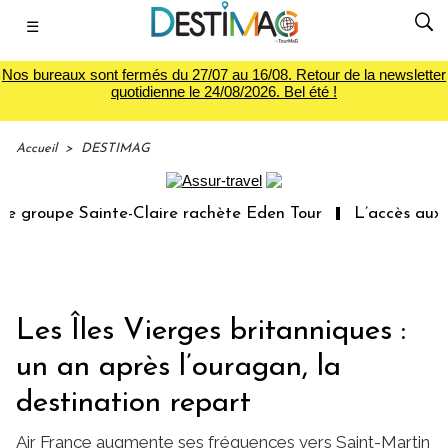
☰
Nos bureaux sont fermés du 27/07 au 16/08. Retour de la newsletter
quotidienne le 24/08/2026. Bel été !
Accueil
>
DESTIMAG
groupe Sainte-Claire rachète Eden Tour
L’accès aux vac
Les Îles Vierges britanniques :
un an après l’ouragan, la
destination repart
Air France augmente ses fréquences vers Saint-Martin