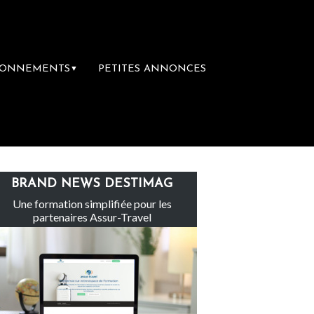
BONNEMENTS
PETITES ANNONCES
▼
-Claire rachète Eden Tour
L’accès aux va
BRAND NEWS DESTIMAG
Une formation simplifiée pour les
partenaires Assur-Travel