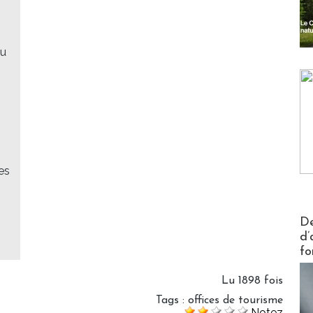
du
es
Actus V
De
d’
fo
Lu 1898 fois
Tags
:
offices de tourisme
Notez