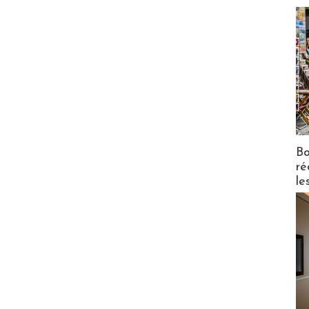
Bo
ré
le