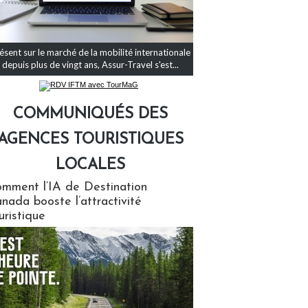
ésent sur le marché de la mobilité internationale
depuis plus de vingt ans, Assur-Travel s'est...
COMMUNIQUÉS DES
AGENCES TOURISTIQUES
LOCALES
qués des agences touristiques locales
mment l’IA de Destination
nada booste l’attractivité
uristique