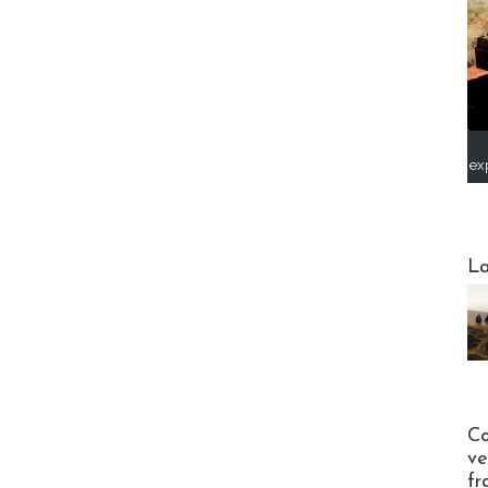
ex
Webinai
La
Publi-n
Co
ve
fr