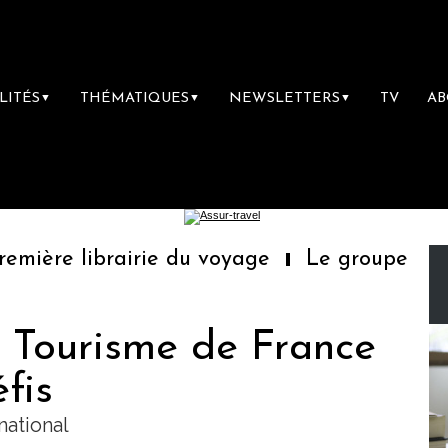
LITÉS
THÉMATIQUES
NEWSLETTERS
TV
A
▼
▼
▼
mière librairie du voyage
Le groupe Sainte
e Tourisme de France
fis
national