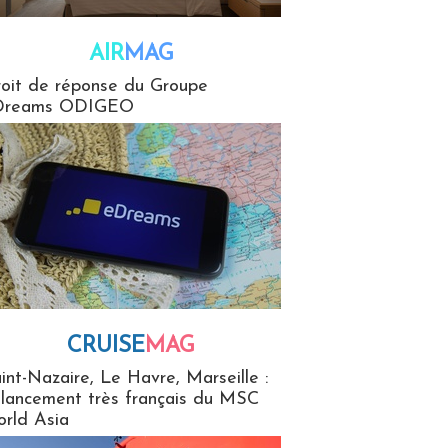
AIR
MAG
G
oit de réponse du Groupe
Dreams ODIGEO
CRUISE
MAG
MaG
int-Nazaire, Le Havre, Marseille :
 lancement très français du MSC
rld Asia