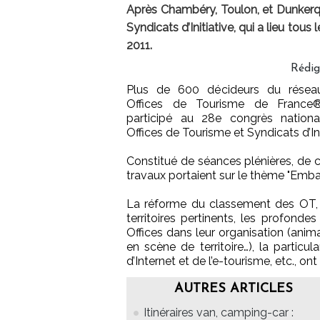
Après Chambéry, Toulon, et Dunkerqu
Syndicats d’Initiative, qui a lieu tou
2011.
Rédi
Plus de 600 décideurs du résea
Offices de Tourisme de France
participé au 28e congrès nation
Offices de Tourisme et Syndicats d’Ini
Constitué de séances plénières, de c
travaux portaient sur le thème "Emba
La réforme du classement des OT, l
territoires pertinents, les profond
Offices dans leur organisation (anima
en scène de territoire…), la particu
d’Internet et de l’e-tourisme, etc., o
AUTRES ARTICLES
Itinéraires van, camping-car :