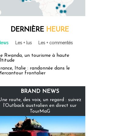
DERNIÈRE
HEURE
News
Les + lus
Les + commentés
e Rwanda, un tourisme à haute
ltitude
rance, Italie : randonnée dans le
ercantour frontalier
BRAND NEWS
Une route, des voix, un regard : suivez
l’Outback australien en direct sur
TourMaG