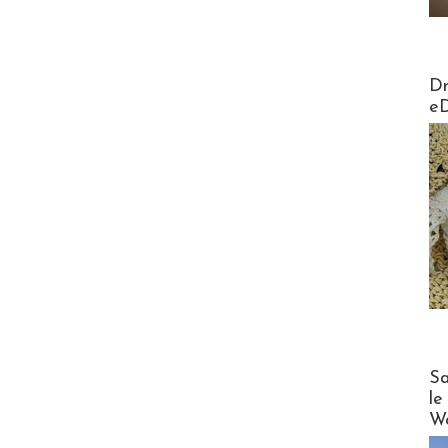
AirMa
Dr
e
Cruise
Sa
le
Wo