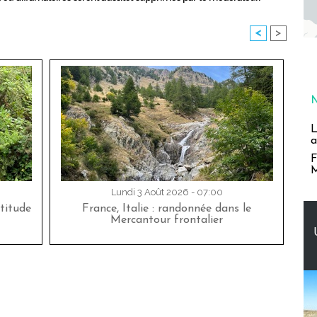
<
>
L
a
F
M
Lundi 3 Août 2026 - 07:00
titude
France, Italie : randonnée dans le
Mercantour frontalier