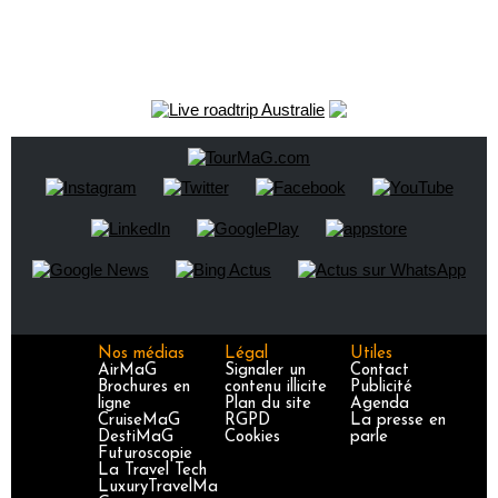
Nos médias
Légal
Utiles
AirMaG
Signaler un
Contact
Brochures en
contenu illicite
Publicité
ligne
Plan du site
Agenda
CruiseMaG
RGPD
La presse en
DestiMaG
Cookies
parle
Futuroscopie
La Travel Tech
LuxuryTravelMa