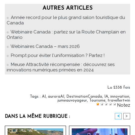
AUTRES ARTICLES
Année record pour le plus grand salon touristique du
Canada
Webinaire Canada : partez sur la Route Champlain en
Ontario
Webinaires Canada – mars 2026
Prompt pour éviter l'uniformisation ? Partez !
Meuse Attractivité récompensée : découvrez ses
innovations numériques primées en 2024
Lu 2338 fois
Tags
:
AI
,
auroraAI
,
DestinationCanada
,
IA
,
innovation
,
jumeauvoyageur
,
Tourisme
,
travellertwin
Notez
<
>
DANS LA MÊME RUBRIQUE :