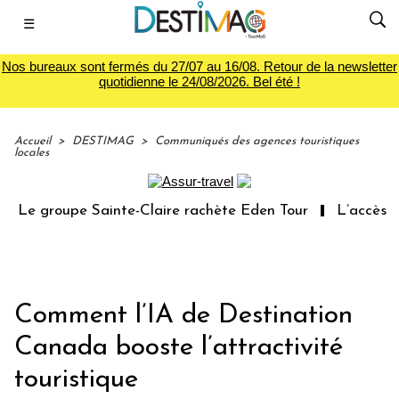
☰
Nos bureaux sont fermés du 27/07 au 16/08. Retour de la newsletter
quotidienne le 24/08/2026. Bel été !
Accueil
>
DESTIMAG
>
Communiqués des agences touristiques
locales
Le groupe Sainte-Claire rachète Eden Tour
L’accès aux
Comment l’IA de Destination
Canada booste l’attractivité
touristique