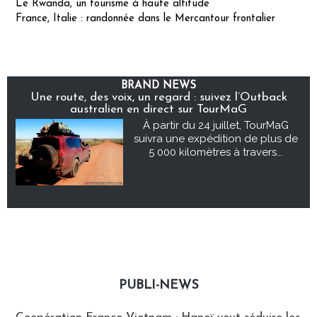
Le Rwanda, un tourisme à haute altitude
France, Italie : randonnée dans le Mercantour frontalier
BRAND NEWS
Une route, des voix, un regard : suivez l’Outback
australien en direct sur TourMaG
À partir du 24 juillet, TourMaG
suivra une expédition de plus de
5 000 kilomètres à travers...
PUBLI-NEWS
Publi-news