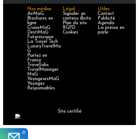
Nos médias
Légal
Utiles
AirMaG
Signaler un
Contact
Brochures en
contenu illicite
Publicité
ligne
Plan du site
Agenda
CruiseMaG
RGPD
La presse en
DestiMaG
Cookies
parle
Futuroscopie
La Travel Tech
LuxuryTravelMa
G
Partez en
France
TravelJobs
TravelManager
MaG
VoyageursMaG
Voyages
Responsables
Site certifié