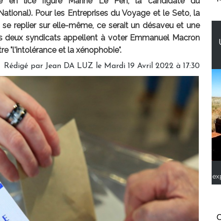
re en lice figure Marine Le Pen, la candidate du
tional). Pour les Entreprises du Voyage et le Seto, la
 se replier sur elle-même, ce serait un désaveu et une
. Les deux syndicats appellent à voter Emmanuel Macron
e "l'intolérance et la xénophobie".
Rédigé par
Jean DA LUZ
le Mardi 19 Avril 2022 à 17:30
ex
C