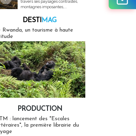
travers ses paysages contrastés,
montagnes imposantes,...
DESTI
MAG
MAG
 Rwanda, un tourisme à haute
titude
PRODUCTION
ion
TM : lancement des "Escales
ttéraires", la première librairie du
oyage