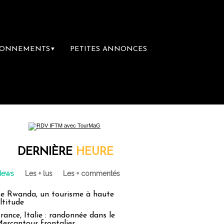
BONNEMENTS
PETITES ANNONCES
▼
DERNIÈRE
HEURE
News
Les + lus
Les + commentés
e Rwanda, un tourisme à haute
ltitude
rance, Italie : randonnée dans le
ercantour frontalier