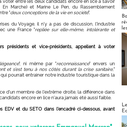
à voter entre les deux candidats encore en lice à savoir
 En Marche) et Marine Le Pen, du Rassemblement
ntre "
deux conceptions de la vie en société
".
Bo
ré
ses du Voyage, il n'y a pas de discussion, l'industrie
le
vec une France "
repliée sur elle-même, intolérante et
rs présidents et vice-présidents, appellent à voter
llégeance
", ni même par "
reconnaissance
" envers un
nt et s’est tenu à nos côtés durant la crise sanitaire,
"
ui pourrait entrainer notre industrie touristique dans la
nce d'un membre de l'extrême droite, la différence dans
candidats encore en lice n'aura jamais été aussi faible.
Distribu
Le
s EDV et du SETO dans l'encadré ci-dessous, avant
Ed