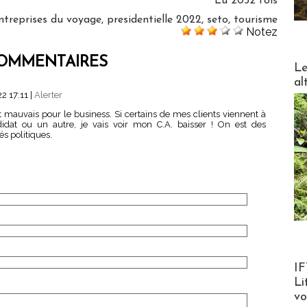
Lu 2052 fois
ntreprises du voyage
,
presidentielle 2022
,
seto
,
tourisme
Notez
OMMENTAIRES
DESTI
Le
al
2 17:11
|
Alerter
st mauvais pour le business. Si certains de mes clients viennent à
idat ou un autre, je vais voir mon C.A. baisser ! On est des
s politiques.
Product
IF
Li
v