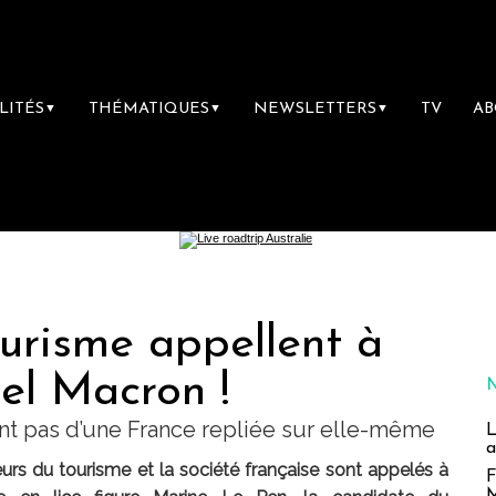
LITÉS
THÉMATIQUES
NEWSLETTERS
TV
A
▼
▼
▼
urisme appellent à
l Macron !
nt pas d’une France repliée sur elle-même
L
a
eurs du tourisme et la société française sont appelés à
F
M