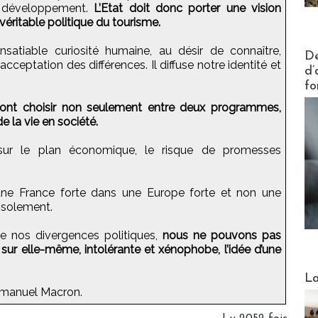
de développement.
L’Etat doit donc porter une vision
éritable politique du tourisme.
nsatiable curiosité humaine, au désir de connaître,
Actus V
De
’acceptation des différences. Il diffuse notre identité et
d’
fo
vont choisir non seulement entre deux programmes,
 la vie en société.
sur le plan économique, le risque de promesses
ne France forte dans une Europe forte et non une
’isolement.
de nos divergences politiques,
nous ne pouvons pas
 sur elle-même, intolérante et xénophobe, l’idée d’une
Webinai
La
mmanuel Macron.