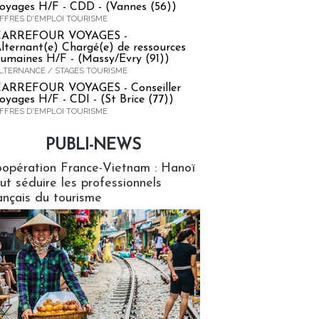
oyages H/F - CDD - (Vannes (56))
FFRES D'EMPLOI TOURISME
CARREFOUR VOYAGES -
lternant(e) Chargé(e) de ressources
umaines H/F - (Massy/Evry (91))
LTERNANCE / STAGES TOURISME
ARREFOUR VOYAGES - Conseiller
oyages H/F - CDI - (St Brice (77))
FFRES D'EMPLOI TOURISME
PUBLI-NEWS
ews
opération France-Vietnam : Hanoï
ut séduire les professionnels
ançais du tourisme