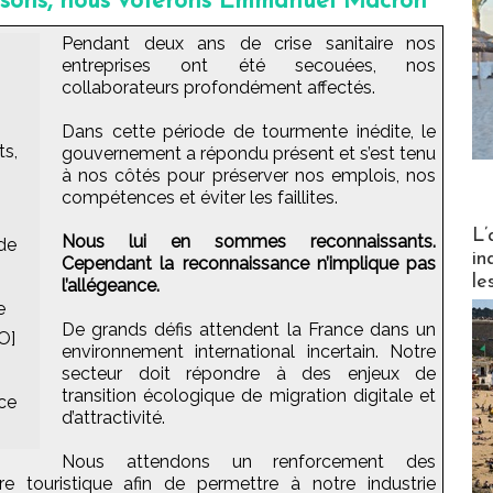
isons, nous voterons Emmanuel Macron"
Pendant deux ans de crise sanitaire nos
entreprises ont été secouées, nos
collaborateurs profondément affectés.
Dans cette période de tourmente inédite, le
ts,
gouvernement a répondu présent et s’est tenu
à nos côtés pour préserver nos emplois, nos
compétences et éviter les faillites.
Partez
L’
Nous lui en sommes reconnaissants.
de
in
Cependant la reconnaissance n’implique pas
le
l’allégeance.
e
De grands défis attendent la France dans un
O]
environnement international incertain. Notre
secteur doit répondre à des enjeux de
transition écologique de migration digitale et
ce
d’attractivité.
Nous attendons un renforcement des
 touristique afin de permettre à notre industrie