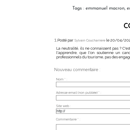
Tags
:
emmanuel macron
,
e
C
1.
Posté par
le 20/04/202
Sylvain Coucharriere
La neutralité, ils ne connaissent pas ? C'e
l'apprendre, que l'on soutienne un cand
professionnels du tourisme, pas des engagé
Nouveau commentaire :
Nom * :
Adresse email (non publiée) * :
Site web :
Commentaire * :