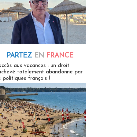
PARTEZ
EN
FRANCE
 en France
accès aux vacances : un droit
achevé totalement abandonné par
s politiques français !