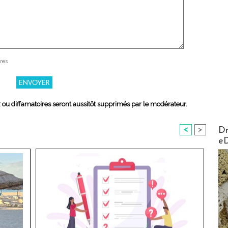
res
x ou diffamatoires seront aussitôt supprimés par le modérateur.
AirMa
Dr
<
>
e