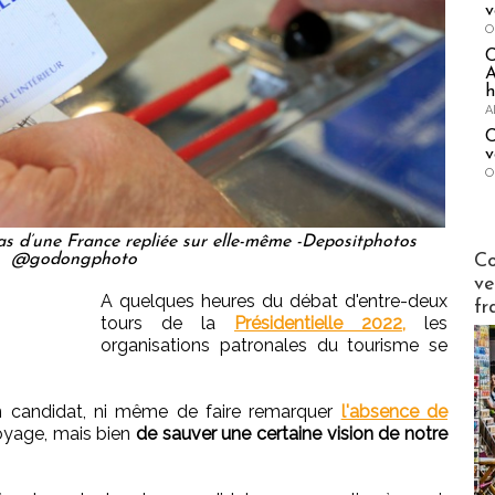
v
O
A
h
A
C
v
O
s d’une France repliée sur elle-même -Depositphotos
Publi-n
Co
@godongphoto
ve
A quelques heures du débat d'entre-deux
fr
tours de la
Présidentielle 2022,
les
organisations patronales du tourisme se
un candidat, ni même de faire remarquer
l'absence de
oyage, mais bien
de sauver une certaine vision de notre