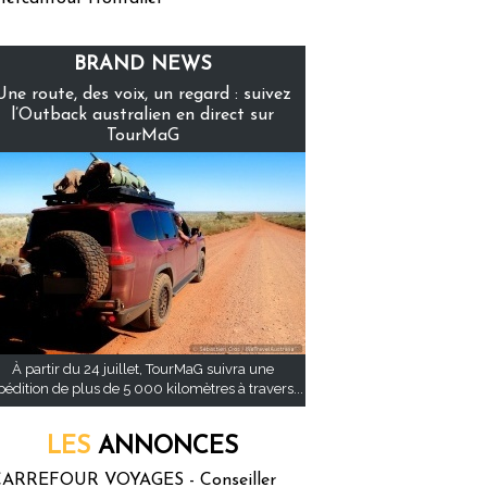
BRAND NEWS
Une route, des voix, un regard : suivez
l’Outback australien en direct sur
TourMaG
À partir du 24 juillet, TourMaG suivra une
pédition de plus de 5 000 kilomètres à travers...
LES
ANNONCES
ARREFOUR VOYAGES - Conseiller