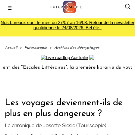
☰
Nos bureaux sont fermés du 27/07 au 16/08. Retour de la newsletter
quotidienne le 24/08/2026. Bel été !
Accueil
>
Futuroscopie
>
Archives des décryptages
"Escales Littéraires", la première librairie du voyage
Le g
Les voyages deviennent-ils de
plus en plus dangereux ?
La chronique de Josette Sicsic (Touriscopie)