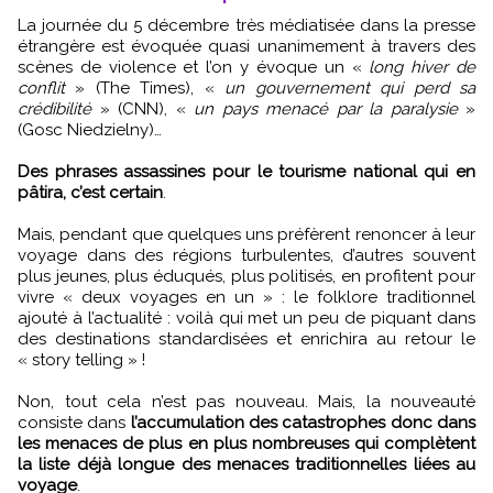
La journée du 5 décembre très médiatisée dans la presse
étrangère est évoquée quasi unanimement à travers des
scènes de violence et l’on y évoque un «
long hiver de
conflit
» (The Times), «
un gouvernement qui perd sa
crédibilité
» (CNN), «
un pays menacé par la paralysie
»
(Gosc Niedzielny)…
Des phrases assassines pour le tourisme national qui en
pâtira, c’est certain
.
Mais, pendant que quelques uns préfèrent renoncer à leur
voyage dans des régions turbulentes, d’autres souvent
plus jeunes, plus éduqués, plus politisés, en profitent pour
vivre « deux voyages en un » : le folklore traditionnel
ajouté à l’actualité : voilà qui met un peu de piquant dans
des destinations standardisées et enrichira au retour le
« story telling » !
Non, tout cela n’est pas nouveau. Mais, la nouveauté
consiste dans
l’accumulation des catastrophes donc dans
les menaces de plus en plus nombreuses qui complètent
la liste déjà longue des menaces traditionnelles liées au
voyage
.