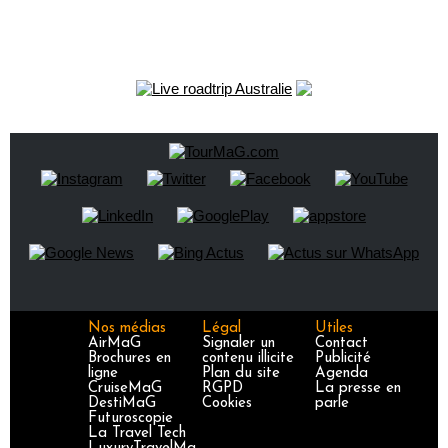
Nos médias
Légal
Utiles
AirMaG
Signaler un
Contact
Brochures en
contenu illicite
Publicité
ligne
Plan du site
Agenda
CruiseMaG
RGPD
La presse en
DestiMaG
Cookies
parle
Futuroscopie
La Travel Tech