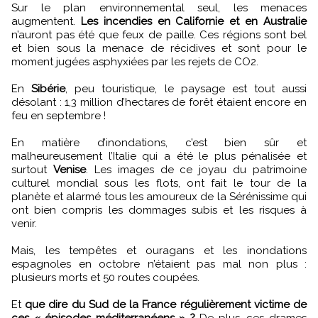
Sur le plan environnemental seul, les menaces
augmentent.
Les incendies en Californie et en Australie
n’auront pas été que feux de paille. Ces régions sont bel
et bien sous la menace de récidives et sont pour le
moment jugées asphyxiées par les rejets de CO2.
En
Sibérie
, peu touristique, le paysage est tout aussi
désolant : 1,3 million d’hectares de forêt étaient encore en
feu en septembre !
En matière d’inondations, c’est bien sûr et
malheureusement l’Italie qui a été le plus pénalisée et
surtout
Venise
. Les images de ce joyau du patrimoine
culturel mondial sous les flots, ont fait le tour de la
planète et alarmé tous les amoureux de la Sérénissime qui
ont bien compris les dommages subis et les risques à
venir.
Mais, les tempêtes et ouragans et les inondations
espagnoles en octobre n’étaient pas mal non plus :
plusieurs morts et 50 routes coupées.
Et
que dire du Sud de la France régulièrement victime de
ces « épisodes méditerranéens » ?
De plus, ces drames