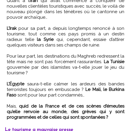
Quant à
l’Iran
qui avait commencé à conquérir de
nouvelles clientèles touristiques avec succès, le voilà de
nouveau plongé dans les ténèbres où le cantonne un
pouvoir archaïque…
L’Irak
pour sa part, a depuis longtemps renoncé à son
tourisme, tout comme ces pays promis à un destin
radieux telle
la Syrie
qui, cependant, essaie d’attirer
quelques visiteurs dans ses champs de ruine.
Pour leur part, les destinations du Maghreb redressent la
tête mais ne sont pas forcément rassurantes.
La Tunisie
gouvernée par des islamistes va-t-elle jouer le jeu du
tourisme ?
L’Égypte
saura-t-elle calmer les ardeurs des bandes
terroristes toujours en embuscade ?
Le Mali, le Burkina
Faso
sont pour leur part condamnés…
Mais,
quid de la France et de ces scènes d’émeutes
qu’elle renvoie au monde, des grèves qui y sont
programmées et de celles qui sont spontanées ?
Le tourisme a mauvaise presse