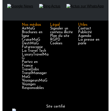
Nos médias
Légal
Utiles
AirMaG
Signaler un
Contact
Brochures en
contenu illicite
Publicité
ligne
Plan du site
Agenda
CruiseMaG
RGPD
La presse en
DestiMaG
Cookies
parle
Futuroscopie
La Travel Tech
LuxuryTravelMa
G
Partez en
France
TravelJobs
TravelManager
MaG
VoyageursMaG
Voyages
Responsables
Site certifié