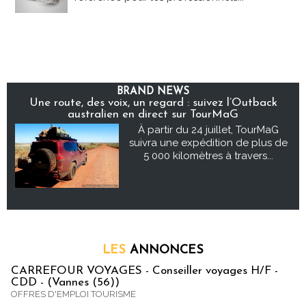
BRAND NEWS
Une route, des voix, un regard : suivez l’Outback
australien en direct sur TourMaG
À partir du 24 juillet, TourMaG
suivra une expédition de plus de
5 000 kilomètres à travers...
LES
ANNONCES
CARREFOUR VOYAGES - Conseiller voyages H/F -
CDD - (Vannes (56))
OFFRES D'EMPLOI TOURISME