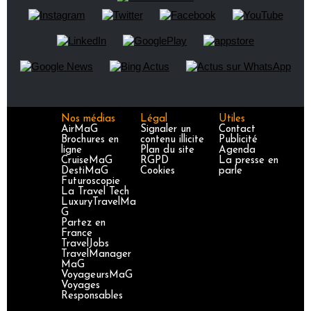
Nos médias
Légal
Utiles
AirMaG
Signaler un
Contact
Brochures en
contenu illicite
Publicité
ligne
Plan du site
Agenda
CruiseMaG
RGPD
La presse en
DestiMaG
Cookies
parle
Futuroscopie
La Travel Tech
LuxuryTravelMa
G
Partez en
France
TravelJobs
TravelManager
MaG
VoyageursMaG
Voyages
Responsables