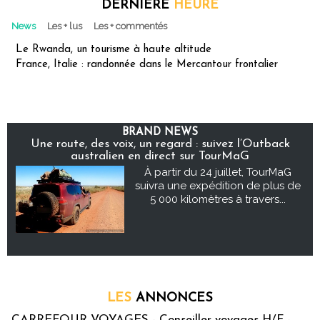
DERNIÈRE
HEURE
News
Les + lus
Les + commentés
Le Rwanda, un tourisme à haute altitude
France, Italie : randonnée dans le Mercantour frontalier
BRAND NEWS
Une route, des voix, un regard : suivez l’Outback
australien en direct sur TourMaG
À partir du 24 juillet, TourMaG
suivra une expédition de plus de
5 000 kilomètres à travers...
LES
ANNONCES
CARREFOUR VOYAGES - Conseiller voyages H/F -