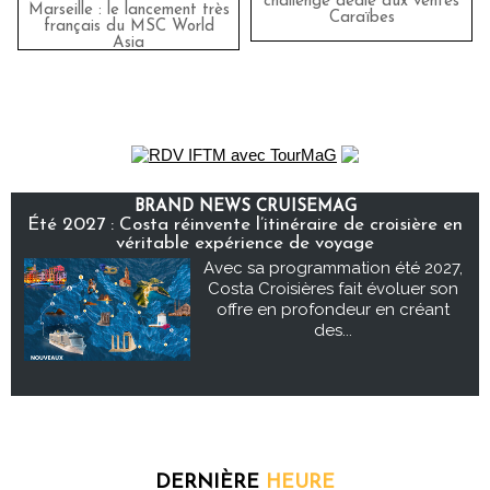
challenge dédié aux ventes
Marseille : le lancement très
Caraïbes
français du MSC World
Asia
BRAND NEWS CRUISEMAG
Été 2027 : Costa réinvente l’itinéraire de croisière en
véritable expérience de voyage
Avec sa programmation été 2027,
Costa Croisières fait évoluer son
offre en profondeur en créant
des...
DERNIÈRE
HEURE