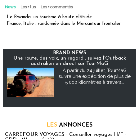
News
Les + lus
Les + commentés
Le Rwanda, un tourisme à haute altitude
France, Italie : randonnée dans le Mercantour frontalier
BRAND NEWS
Une route, des voix, un regard : suivez l’Outback
australien en direct sur TourMaG
À partir du 24 juillet, TourMaG
suivra une expédition de plus de
5 000 kilomètres à travers...
LES
ANNONCES
CARREFOUR VOYAGES - Conseiller voyages H/F -