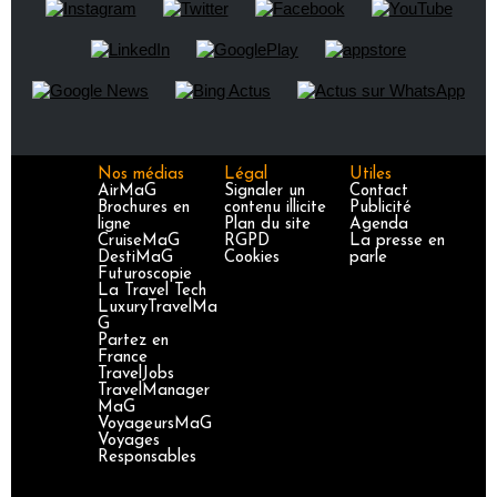
Nos médias
Légal
Utiles
AirMaG
Signaler un
Contact
Brochures en
contenu illicite
Publicité
ligne
Plan du site
Agenda
CruiseMaG
RGPD
La presse en
DestiMaG
Cookies
parle
Futuroscopie
La Travel Tech
LuxuryTravelMa
G
Partez en
France
TravelJobs
TravelManager
MaG
VoyageursMaG
Voyages
Responsables