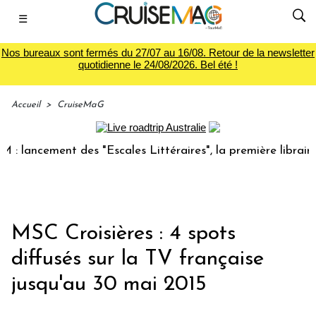
☰
Nos bureaux sont fermés du 27/07 au 16/08. Retour de la newsletter
quotidienne le 24/08/2026. Bel été !
Accueil
>
CruiseMaG
ancement des "Escales Littéraires", la première librairie du
MSC Croisières : 4 spots
diffusés sur la TV française
jusqu'au 30 mai 2015