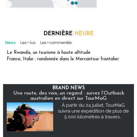
DERNIÈRE
HEURE
News
Les + lus
Les + commentés
Le Rwanda, un tourisme à haute altitude
France, Italie : randonnée dans le Mercantour frontalier
BRAND NEWS
Une route, des voix, un regard : suivez l’Outback
australien en direct sur TourMaG
À partir du 24 juillet, TourMaG
suivra une expédition de plus de
5 000 kilomètres à travers...