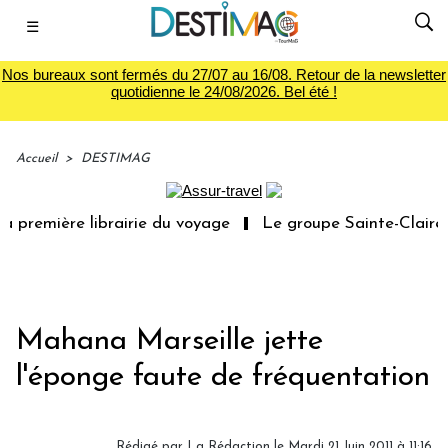
☰
Nos bureaux sont fermés du 27/07 au 16/08. Retour de la newsletter
quotidienne le 24/08/2026. Bel été !
Accueil
>
DESTIMAG
 première librairie du voyage
Le groupe Sainte-Claire r
Mahana Marseille jette
l'éponge faute de fréquentation
Rédigé par
La Rédaction
le Mardi 21 Juin 2011 à 11:16