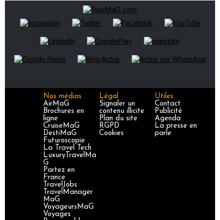
Nos médias
Légal
Utiles
AirMaG
Signaler un
Contact
Brochures en
contenu illicite
Publicité
ligne
Plan du site
Agenda
CruiseMaG
RGPD
La presse en
DestiMaG
Cookies
parle
Futuroscopie
La Travel Tech
LuxuryTravelMa
G
Partez en
France
TravelJobs
TravelManager
MaG
VoyageursMaG
Voyages