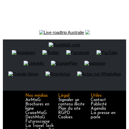
Nos médias
Légal
Utiles
AirMaG
Signaler un
Contact
Brochures en
contenu illicite
Publicité
ligne
Plan du site
Agenda
CruiseMaG
RGPD
La presse en
DestiMaG
Cookies
parle
Futuroscopie
La Travel Tech