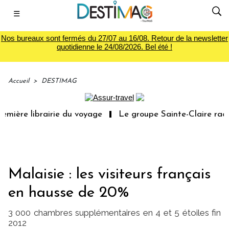
☰
Nos bureaux sont fermés du 27/07 au 16/08. Retour de la newsletter
quotidienne le 24/08/2026. Bel été !
Accueil
>
DESTIMAG
mière librairie du voyage
Le groupe Sainte-Claire rachè
Malaisie : les visiteurs français
en hausse de 20%
3 000 chambres supplémentaires en 4 et 5 étoiles fin
2012