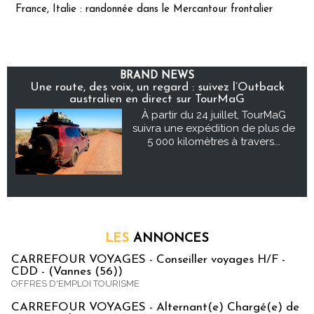
France, Italie : randonnée dans le Mercantour frontalier
BRAND NEWS
Une route, des voix, un regard : suivez l’Outback
australien en direct sur TourMaG
À partir du 24 juillet, TourMaG
suivra une expédition de plus de
5 000 kilomètres à travers...
LES
ANNONCES
CARREFOUR VOYAGES - Conseiller voyages H/F -
CDD - (Vannes (56))
OFFRES D'EMPLOI TOURISME
CARREFOUR VOYAGES - Alternant(e) Chargé(e) de