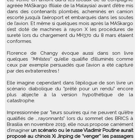
agréée MASkargo (filiale de la Malaysia) avant d’être mis
dans des contenants plombés, acheminés en camion
escorté jusqu’à l’aéroport et embarqués dans les soutes
de l’avion. Et même si quelques mois après la MASkargo
s’est doté de machines à rayon X les procédures de
sureté lors du chargement du MH370 du 8 mars étaient
conformes.
Florence de Changy évoque aussi dans son livre
quelques
‘’MHistes’’
qu’elle qualifie d’illuminés comme
ceux par exemple persuadés que l’avion a été capturé
par des extraterrestres !
Elle imagine cependant dans l’épilogue de son livre un
scénario diabolique du "prêté pour un rendu" encore
plus abjecte à la version hypothétique de la
catastrophe.
Impressionnée par "leurs sourires qui ne peuvent qu’être
qualifiés de ….rayonnants" lors du sommet des BRICS à
Brasilia en novembre 2019, elle nous propose carrément
d’imaginer
un scénario ou le russe Vladimir Poutine aurait
proposé au chinois Xi Jinping de ‘’venger’’ les passagers