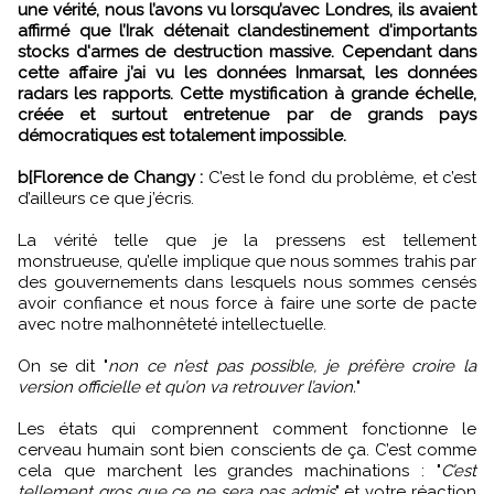
une vérité, nous l’avons vu lorsqu’avec Londres, ils avaient
affirmé que l’Irak détenait clandestinement d'importants
stocks d'armes de destruction massive. Cependant dans
cette affaire j’ai vu les données Inmarsat, les données
radars les rapports. Cette mystification à grande échelle,
créée et surtout entretenue par de grands pays
démocratiques est totalement impossible.
b[Florence de Changy :
C’est le fond du problème, et c’est
d’ailleurs ce que j’écris.
La vérité telle que je la pressens est tellement
monstrueuse, qu’elle implique que nous sommes trahis par
des gouvernements dans lesquels nous sommes censés
avoir confiance et nous force à faire une sorte de pacte
avec notre malhonnêteté intellectuelle.
On se dit "
non ce n’est pas possible, je préfère croire la
version officielle et qu’on va retrouver l’avion.
"
Les états qui comprennent comment fonctionne le
cerveau humain sont bien conscients de ça. C’est comme
cela que marchent les grandes machinations : "
C’est
tellement gros que ce ne sera pas admis
" et votre réaction