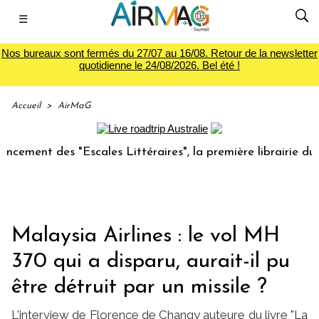
☰
Nos bureaux sont fermés du 27/07 au 16/08. Retour de la newsletter
quotidienne le 24/08/2026. Bel été !
Accueil
>
AirMaG
des "Escales Littéraires", la première librairie du voyage
Malaysia Airlines : le vol MH
370 qui a disparu, aurait-il pu
être détruit par un missile ?
L'interview de Florence de Changy auteure du livre "La