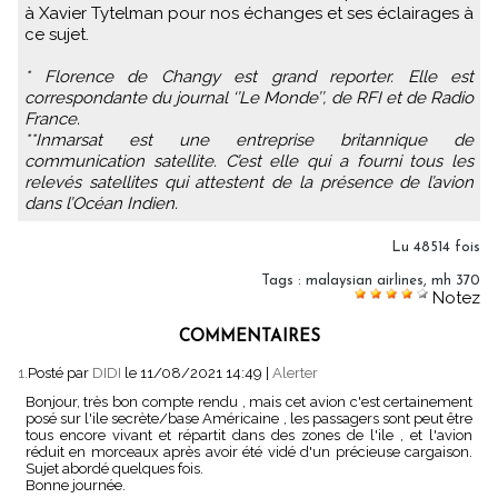
à Xavier Tytelman pour nos échanges et ses éclairages à
ce sujet.
* Florence de Changy est grand reporter. Elle est
correspondante du journal ‘’Le Monde’’, de RFI et de Radio
France.
**Inmarsat est une entreprise britannique de
communication satellite. C’est elle qui a fourni tous les
relevés satellites qui attestent de la présence de l’avion
dans l’Océan Indien.
Lu 48514 fois
Tags
:
malaysian airlines
,
mh 370
Notez
COMMENTAIRES
1.
Posté par
DIDI
le 11/08/2021 14:49
|
Alerter
Bonjour, très bon compte rendu , mais cet avion c'est certainement
posé sur l'ile secrète/base Américaine , les passagers sont peut être
tous encore vivant et répartit dans des zones de l'ile , et l'avion
réduit en morceaux après avoir été vidé d'un précieuse cargaison.
Sujet abordé quelques fois.
Bonne journée.