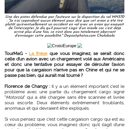
Une des pistes défendue par l'auteure sur la disparition du vol MH370
: "Je n’ai cependant aucun élément pour dire que cet avion a été tiré
plutôt qu’éventuellement un accident en vol avec un avion qui essayait
de l’intercepter. Je dis qu’il pourrait s’agir d’un missile car c’est déjà
arrivé plus d’une fois, ce n’est donc pas totalement aberrant
d’envisager cette possibilité." Depositphotos.com Chalabala
TourMaG -
La thèse
que vous imaginez, se serait donc
celle d’un avion avec un chargement volé aux Américains
et donc une tentative pour essayer de dérouter l’avion
pour que la cargaison n’arrive pas en Chine et qui ne se
passe pas bien, qui aurait mal tourné ?
Florence de Changy :
Il y a un élément important c’est le
problème avec une partie du chargement cargo signé
"
Motorola
" qui a été chargée sans être scannée et livrée
sous escorte. Deux éléments extrêmement troublants,
anormaux et qui devraient être expliqués.
Si vous pensez que c’est cette cargaison cargo qui est au
cœur du problème, vous imaginez donc qu’il s’agit d’une