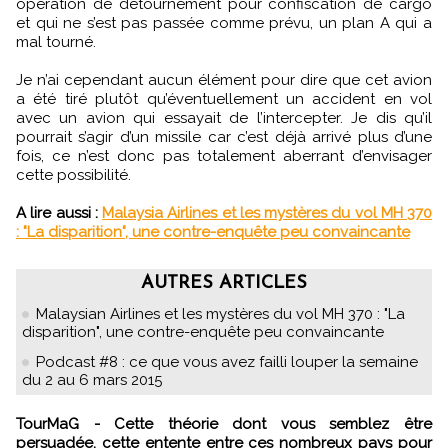
opération de détournement pour confiscation de cargo
et qui ne s’est pas passée comme prévu, un plan A qui a
mal tourné.
Je n’ai cependant aucun élément pour dire que cet avion
a été tiré plutôt qu’éventuellement un accident en vol
avec un avion qui essayait de l’intercepter. Je dis qu’il
pourrait s’agir d’un missile car c’est déjà arrivé plus d’une
fois, ce n’est donc pas totalement aberrant d’envisager
cette possibilité.
A lire aussi :
Malaysia Airlines et les mystères du vol MH 370
: "La disparition", une contre-enquête peu convaincante
AUTRES ARTICLES
Malaysian Airlines et les mystères du vol MH 370 : "La
disparition", une contre-enquête peu convaincante
Podcast #8 : ce que vous avez failli louper la semaine
du 2 au 6 mars 2015
TourMaG - Cette théorie dont vous semblez être
persuadée, cette entente entre ces nombreux pays pour