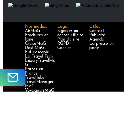
Nos médias
Légal
Utiles
AirMaG
Signaler un
Contact
Brochures en
contenu illicite
Publicité
ligne
Plan du site
Agenda
CruiseMaG
RGPD
La presse en
DestiMaG
Cookies
parle
Futuroscopie
La Travel Tech
LuxuryTravelMa
G
Partez en
France
TravelJobs
TravelManager
MaG
VoyageursMaG
Voyages
Responsables
Site certifié