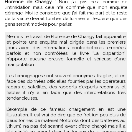
Florence de Changy :
Non, j’ai pris cela comme de
l’intimidation mais cela m’a confirmé que mon enquête
dérange. Moi je considère que j’ai fait ma part et le reste
de la vérité devrait tomber de lui-même. J’espère que des
gens seront motivés pour parler.
Même si le travail de Florence de Changy fait apparaitre
et pointe une enquête mal dirigée dans les premiers
jours avec des informations contradictoires, erronées
parfois et non contrôlées, le livre "La disparition"
n’apporte aucune preuve formelle et sérieuse d’une
manipulation.
Les témoignages sont souvent anonymes, fragiles, et en
face des données officielles fournies par les opérateurs
radars et satellites, des rapports d’experts reconnus et
fiables il n'y a en face que des interprétations très
tendancieuses.
L’exemple de ce fameux chargement en est une
illustration. Il est vrai de dire que ce fret (un peu plus de
deux tonnes de matériel Motorola dont des batteries au
lithium) n’a pas été scanné avant d’être chargé mais il a
été vérifié en amont dans les locaux de la compagnie