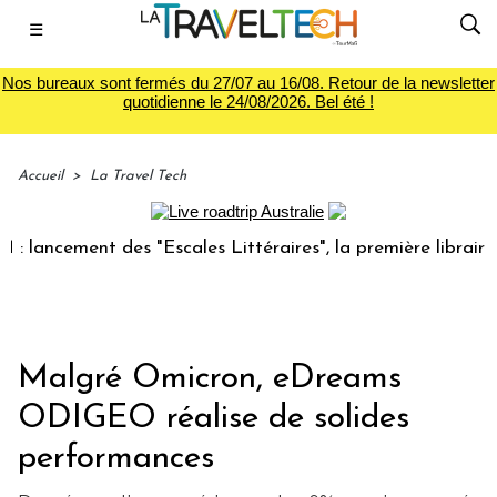
☰
Nos bureaux sont fermés du 27/07 au 16/08. Retour de la newsletter
quotidienne le 24/08/2026. Bel été !
Accueil
>
La Travel Tech
ancement des "Escales Littéraires", la première librairie du
Malgré Omicron, eDreams
ODIGEO réalise de solides
performances