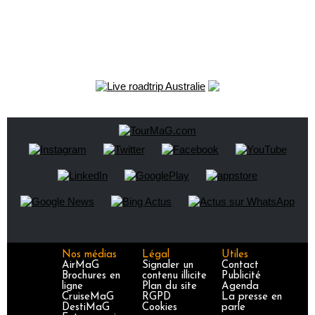
Nos médias
Légal
Utiles
AirMaG
Signaler un
Contact
Brochures en
contenu illicite
Publicité
ligne
Plan du site
Agenda
CruiseMaG
RGPD
La presse en
DestiMaG
Cookies
parle