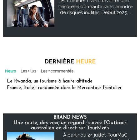
Et comment faire travailler une
trésorerie dormante sans prendre
de risques inutiles. Début 2025,...
DERNIÈRE
HEURE
News
Les + lus
Les + commentés
Le Rwanda, un tourisme à haute altitude
France, Italie : randonnée dans le Mercantour frontalier
BRAND NEWS
Une route, des voix, un regard : suivez l’Outback
australien en direct sur TourMaG
À partir du 24 juillet, TourMaG