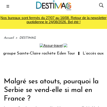
☰
Nos bureaux sont fermés du 27/07 au 16/08. Retour de la newsletter
quotidienne le 24/08/2026. Bel été !
Accueil
>
DESTIMAG
roupe Sainte-Claire rachète Eden Tour
L’accès aux vaca
Malgré ses atouts, pourquoi la
Serbie se vend-elle si mal en
France ?