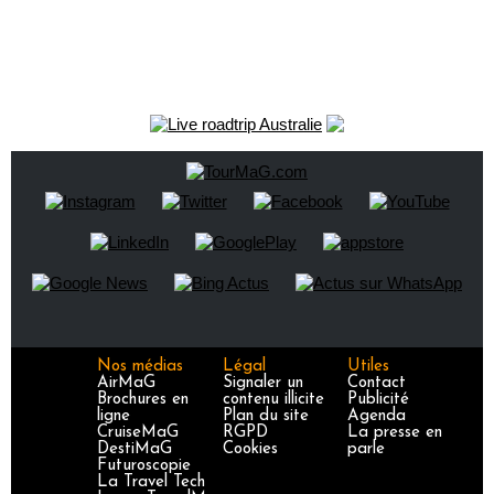
Nos médias
Légal
Utiles
AirMaG
Signaler un
Contact
Brochures en
contenu illicite
Publicité
ligne
Plan du site
Agenda
CruiseMaG
RGPD
La presse en
DestiMaG
Cookies
parle
Futuroscopie
La Travel Tech