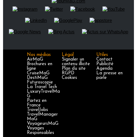
Nos médias
Légal
Utiles
AirMaG
Signaler un
Contact
Brochures en
contenu illicite
Publicité
ligne
Plan du site
Agenda
CruiseMaG
RGPD
La presse en
DestiMaG
Cookies
parle
Futuroscopie
La Travel Tech
LuxuryTravelMa
G
Partez en
France
TravelJobs
TravelManager
MaG
VoyageursMaG
Voyages
Responsables