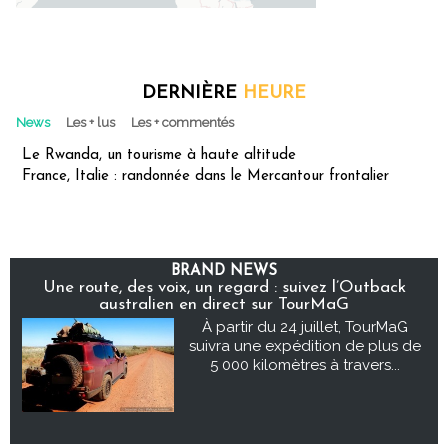
DERNIÈRE
HEURE
News
Les + lus
Les + commentés
Le Rwanda, un tourisme à haute altitude
France, Italie : randonnée dans le Mercantour frontalier
BRAND NEWS
Une route, des voix, un regard : suivez l’Outback
australien en direct sur TourMaG
À partir du 24 juillet, TourMaG
suivra une expédition de plus de
5 000 kilomètres à travers...