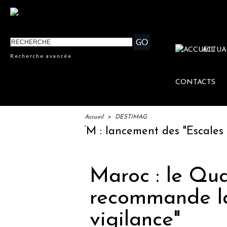
ACTUA
Recherche avancée
CONTACTS
Accueil
>
DESTIMAG
IFTM : lancement des "Escales Litté
Maroc : le Qu
recommande la
vigilance"