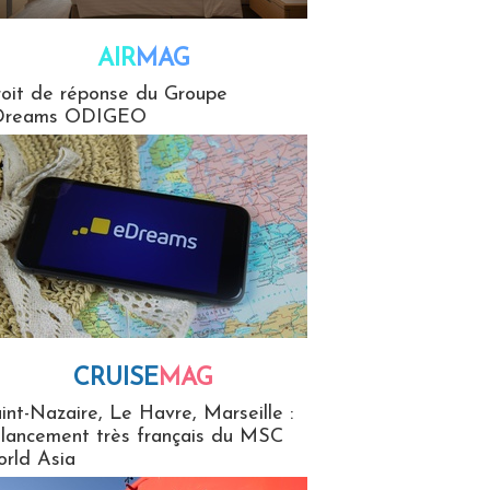
AIR
MAG
G
oit de réponse du Groupe
Dreams ODIGEO
CRUISE
MAG
MaG
int-Nazaire, Le Havre, Marseille :
 lancement très français du MSC
rld Asia