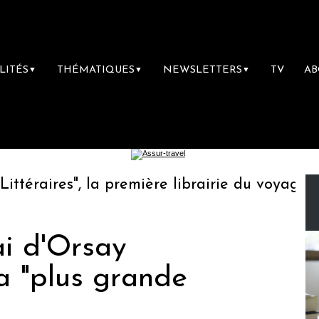
LITÉS
THÉMATIQUES
NEWSLETTERS
TV
A
▼
▼
▼
raires", la première librairie du voyage
L
ai d'Orsay
 "plus grande