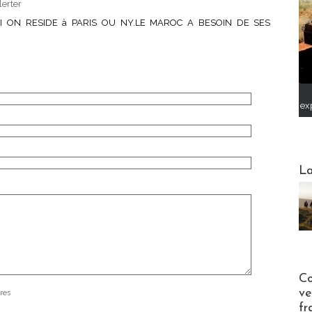
lerter
SI ON RESIDE à PARIS OU NY.LE MAROC A BESOIN DE SES
ex
Webinai
La
Publi-n
Co
ve
res
fr