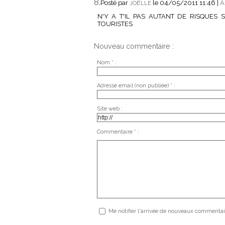
8.
Posté par
le 04/05/2011 11:46
|
A
JOËLLE
N'Y A T'IL PAS AUTANT DE RISQUES 
TOURISTES
Nouveau commentaire :
Nom * :
Adresse email (non publiée) * :
Site web :
Commentaire * :
Me notifier l'arrivée de nouveaux commentai