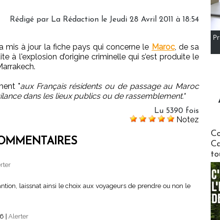
Rédigé par La Rédaction le Jeudi 28 Avril 2011 à 18:54
Pr
 a mis à jour la fiche pays qui concerne le
Maroc
, de sa
te à l'explosion d’origine criminelle qui s’est produite le
Marrakech.
ent "
aux Français résidents ou de passage au Maroc
gilance dans les lieux publics ou de rassemblement."
Lu 5390 fois
Notez
Communi
Co
OMMENTAIRES
Ca
to
rter
ntion, laissnat ainsi le choix aux voyageurs de prendre ou non le
06
|
Alerter