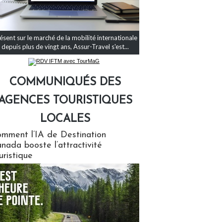
ésent sur le marché de la mobilité internationale
depuis plus de vingt ans, Assur-Travel s'est...
COMMUNIQUÉS DES
AGENCES TOURISTIQUES
LOCALES
qués des agences touristiques locales
mment l’IA de Destination
nada booste l’attractivité
uristique