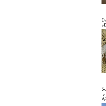
AirMa
Dr
e
Cruise
Sa
le
Wo