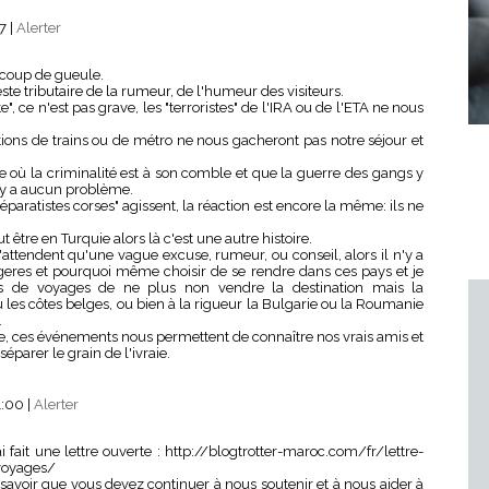
47
|
Alerter
n coup de gueule.
te tributaire de la rumeur, de l'humeur des visiteurs.
, ce n'est pas grave, les "terroristes" de l'IRA ou de l'ETA ne nous
ations de trains ou de métro ne nous gacheront pas notre séjour et
ù la criminalité est à son comble et que la guerre des gangs y
n'y a aucun problème.
séparatistes corses" agissent, la réaction est encore la même: ils ne
 être en Turquie alors là c'est une autre histoire.
 n'attendent qu'une vague excuse, rumeur, ou conseil, alors il n'y a
angeres et pourquoi même choisir de se rendre dans ces pays et je
de voyages de ne plus non vendre la destination mais la
 les côtes belges, ou bien à la rigueur la Bulgarie ou la Roumanie
.
e, ces événements nous permettent de connaître nos vrais amis et
parer le grain de l'ivraie.
1:00
|
Alerter
ai fait une lettre ouverte : http://blogtrotter-maroc.com/fr/lettre-
voyages/
savoir que vous devez continuer à nous soutenir et à nous aider à