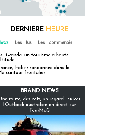
DERNIÈRE
HEURE
News
Les + lus
Les + commentés
e Rwanda, un tourisme à haute
ltitude
rance, Italie : randonnée dans le
ercantour frontalier
BRAND NEWS
Une route, des voix, un regard : suivez
l’Outback australien en direct sur
TourMaG