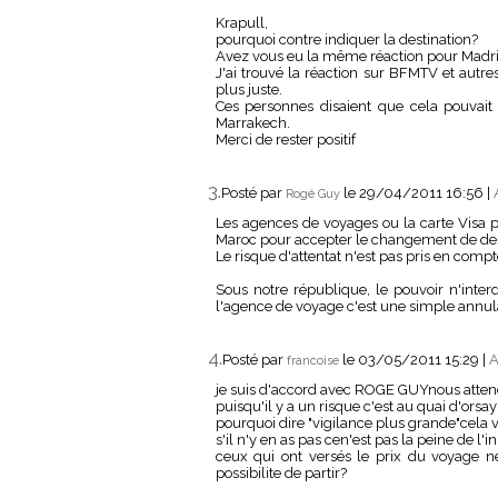
Krapull,
pourquoi contre indiquer la destination?
Avez vous eu la même réaction pour Madrid
J'ai trouvé la réaction sur BFMTV et autr
plus juste.
Ces personnes disaient que cela pouvait s
Marrakech.
Merci de rester positif
3.
Posté par
le 29/04/2011 16:56
|
Rogé Guy
Les agences de voyages ou la carte Visa p
Maroc pour accepter le changement de dest
Le risque d'attentat n'est pas pris en compt
Sous notre république, le pouvoir n'interd
l'agence de voyage c'est une simple annulat
4.
Posté par
le 03/05/2011 15:29
|
A
francoise
je suis d'accord avec ROGE GUYnous atten
puisqu'il y a un risque c'est au quai d'orsa
pourquoi dire "vigilance plus grande"cela veu
s'il n'y en as pas cen'est pas la peine de l'in
ceux qui ont versés le prix du voyage n
possibilite de partir?