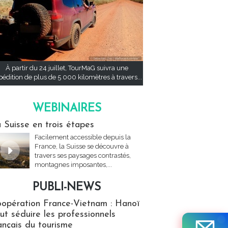
À partir du 24 juillet, TourMaG suivra une
pédition de plus de 5 000 kilomètres à travers...
WEBINAIRES
res
 Suisse en trois étapes
Facilement accessible depuis la
France, la Suisse se découvre à
travers ses paysages contrastés,
montagnes imposantes,...
PUBLI-NEWS
ews
opération France-Vietnam : Hanoï
ut séduire les professionnels
ançais du tourisme