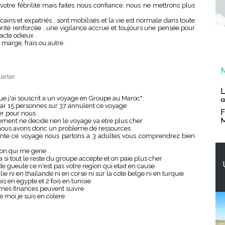
tre fébrilité mais faites nous confiance, nous ne mettrons plus
ins et expatriés , sont mobilisés et la vie est normale dans toute
urité renforcée , une vigilance accrue et toujours une pensée pour
acte odieux .
marge, frais ou autre.
lerter
L
ue j'ai souscrit a un voyage en Groupe au Maroc"
a
ar 15 personnes sur 37 annulent ce voyage
F
er pour nous
M
nement ne decide rien le voyage va etre plus cher
. nous avons donc un probleme de ressources
nte ce voyage nous partons a 3 adultes vous comprendrez bien
gion qui me gene
 si tout le reste du groupe accepte et on paie plus cher
de gueule ce n'est pas votre region qui etait en cause
alie ni en thailande ni en corse ni sur la cote belge ni en turquie
is en egypte et 2 fois en tunisie
i mes finances peuvent suivre
 moi je suis en colere