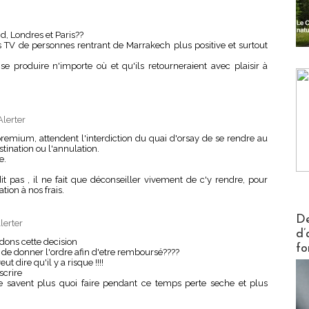
, Londres et Paris??
es TV de personnes rentrant de Marrakech plus positive et surtout
e produire n'importe où et qu'ils retourneraient avec plaisir à
Alerter
remium, attendent l'interdiction du quai d'orsay de se rendre au
ination ou l'annulation.
e.
it pas , il ne fait que déconseiller vivement de c'y rendre, pour
ion à nos frais.
Actus V
De
lerter
d’
dons cette decision
fo
y de donner l'ordre afin d'etre remboursé????
t dire qu'il y a risque !!!!
scrire
e savent plus quoi faire pendant ce temps perte seche et plus