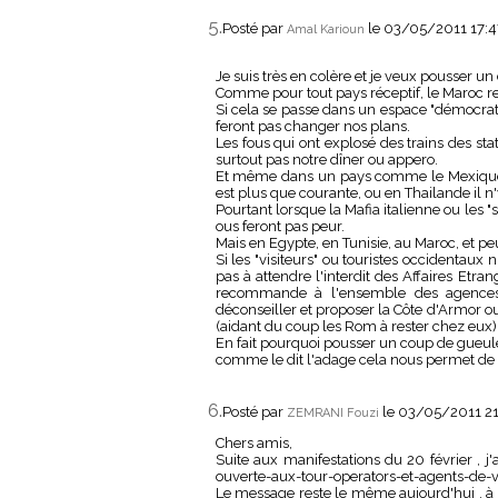
5.
Posté par
le 03/05/2011 17:
Amal Karioun
Je suis très en colère et je veux pousser u
Comme pour tout pays réceptif, le Maroc res
Si cela se passe dans un espace "démocrate"
feront pas changer nos plans.
Les fous qui ont explosé des trains des st
surtout pas notre dîner ou appero.
Et même dans un pays comme le Mexique o
est plus que courante, ou en Thailande il 
Pourtant lorsque la Mafia italienne ou les "
ous feront pas peur.
Mais en Egypte, en Tunisie, au Maroc, et peut
Si les "visiteurs" ou touristes occidentaux
pas à attendre l'interdit des Affaires Etr
recommande à l'ensemble des agences 
déconseiller et proposer la Côte d'Armor ou
(aidant du coup les Rom à rester chez eux)
En fait pourquoi pousser un coup de gueul
comme le dit l'adage cela nous permet de sé
6.
Posté par
le 03/05/2011 2
ZEMRANI Fouzi
Chers amis,
Suite aux manifestations du 20 février , j'
ouverte-aux-tour-operators-et-agents-de-
Le message reste le même aujourd'hui , à 