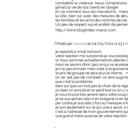
combattre la violence. Nous comprenons vo
jamais la vie de nos clients en danger.
En ce moment, tous les marrakchis , maroca
la ville, bien sur avec des mesures de séc
les familles et les amis des victimes de cet 
Un peu de respect svp et arrêtez de penser 
http://www.blogtrotter-maroc.com
7.
Posté par
le 04/05/2011 11:23
|
A
francoise
je reponds a Amal Karioum
votre reaction me surprends je vous expliq
or nous sommes actuellement en attente c
nous ne savons donc pas ce qui va se pass
je n'ai pas annuler mais voila si le gouver
le prix de groupe ne sera plus le meme...
on ne sait pas de combien va etre augme
que c'est le probleme
bien sur que ce n'est pas le choix de la re
ou bien on annule et on perd tout ou on y va
je vous trouve tres severe dans votre coup 
je ne suis jamais alle ni en bulgarie ni en it
par contre je suis allé 2 fois au mexique 4 fo
je suis seulement sur le qui vive a savoir s
c'est a l'adresse de mon gouvernement que
une grand mere surprise de votre reaction