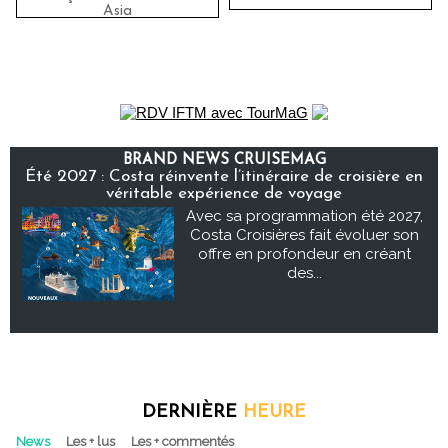
Asia
BRAND NEWS CRUISEMAG
Été 2027 : Costa réinvente l’itinéraire de croisière en
véritable expérience de voyage
Avec sa programmation été 2027,
Costa Croisières fait évoluer son
offre en profondeur en créant
des...
DERNIÈRE
HEURE
News
Les + lus
Les + commentés