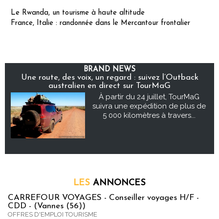
Le Rwanda, un tourisme à haute altitude
France, Italie : randonnée dans le Mercantour frontalier
BRAND NEWS
Une route, des voix, un regard : suivez l’Outback
australien en direct sur TourMaG
À partir du 24 juillet, TourMaG
suivra une expédition de plus de
5 000 kilomètres à travers...
LES
ANNONCES
CARREFOUR VOYAGES - Conseiller voyages H/F -
CDD - (Vannes (56))
OFFRES D'EMPLOI TOURISME