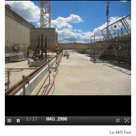
1
/
17
IMG_2998
Lu 4671 fois