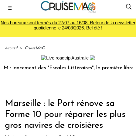
☰
Nos bureaux sont fermés du 27/07 au 16/08. Retour de la newsletter
quotidienne le 24/08/2026. Bel été !
Accueil
>
CruiseMaG
ncement des "Escales Littéraires", la première librairie du 
Marseille : le Port rénove sa
Forme 10 pour réparer les plus
gros navires de croisières