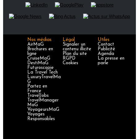
Nos médias
Légal
Utiles
AirMaG
Signaler un
Contact
Brochures en
contenu illicite
Publicité
ligne
Plan du site
Agenda
CruiseMaG
RGPD
La presse en
DestiMaG
Cookies
parle
Futuroscopie
La Travel Tech
LuxuryTravelMa
G
Partez en
France
TravelJobs
TravelManager
MaG
VoyageursMaG
Voyages
Responsables