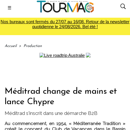
☰
Nos bureaux sont fermés du 27/07 au 16/08. Retour de la newsletter
quotidienne le 24/08/2026. Bel été !
Accueil
>
Production
Méditrad change de mains et
lance Chypre
Méditrad s'inscrit dans une démarche B2B
Au commencement, en 1954, « Méditerranée Tradition »
créait le concept du Club de Vacances dans le Bassin