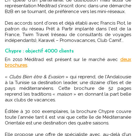
En quête d'un partenariat de distribution mais aussi de
représentation Méditrad s'inscrit donc dans une démarche
B2B en se tournant, de préférence vers les mini-réseaux.
Des accords sont d'ores et déjà établi avec Francis Piot, le
patron du réseau Prêt à Partir implanté dans l'est de la
France, Twim Travel (réseau de consultants de voyages
indépendants), Karavel – Promovacances, Club Camif...
Chypre : objectif 4000 clients
En 2010 Méditrad est présent sur le marché avec
deux
brochures
.
«
Clubs Bien être & Evasion
» qui reprend, de l'Andalousie
à la Tunisie sa destination leader, une dizaine d'îles et de
pays méditerranéens. Cette brochure de 52 pages
reprend les traditions «
maison
» en donnant la part belle
aux clubs de vacances.
Éditée à 30 000 exemplaires, la brochure Chypre couvre
toute l'année tant il est vrai que cette île de Méditerranée
Orientale est une destination des quatre saisons.
Elle propose une offre de spécialiste avec, au-delà d'un