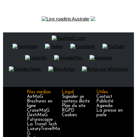
Nos médias
Légal
Utiles
AirMaG
Signaler un
Contact
Brochures en
contenu illicite
Publicité
ligne
Plan du site
Agenda
CruiseMaG
RGPD
La presse en
DestiMaG
Cookies
parle
Futuroscopie
La Travel Tech
LuxuryTravelMa
G