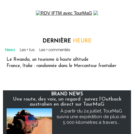
DERNIÈRE
HEURE
News
Les + lus
Les + commentés
Le Rwanda, un tourisme à haute altitude
France, Italie : randonnée dans le Mercantour frontalier
BRAND NEWS
Une route, des voix, un regard : suivez l’Outback
australien en direct sur TourMaG
À partir du 24 juillet, TourMaG
suivra une expédition de plus de
5 000 kilomètres à travers...