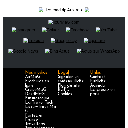
Nos médias
Légal
Utiles
AirMaG
Signaler un
Contact
Brochures en
contenu illicite
Publicité
ligne
Plan du site
Agenda
CruiseMaG
RGPD
La presse en
DestiMaG
Cookies
parle
Futuroscopie
La Travel Tech
LuxuryTravelMa
G
Partez en
France
TravelJobs