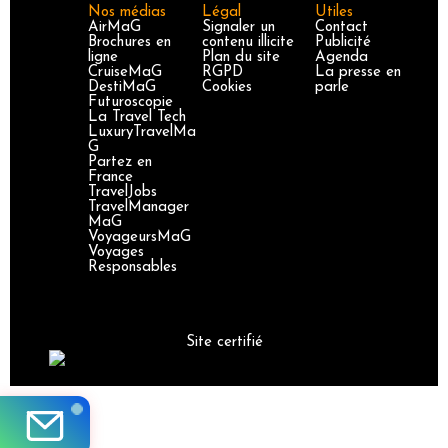
Nos médias
Légal
Utiles
AirMaG
Signaler un
Contact
Brochures en
contenu illicite
Publicité
ligne
Plan du site
Agenda
CruiseMaG
RGPD
La presse en
DestiMaG
Cookies
parle
Futuroscopie
La Travel Tech
LuxuryTravelMa
G
Partez en
France
TravelJobs
TravelManager
MaG
VoyageursMaG
Voyages
Responsables
Site certifié