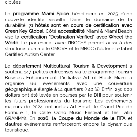
ciblées.
Le
programme Miami Spice
bénéficiera en 2025 d’une
nouvelle identité visuelle. Dans le domaine de la
durabilité,
71 hôtels sont en cours de certification avec
Green Key Global
. Côté
accessibilité
, Miami & Miami Beach
vise la
certification “Destination Verified” avec Wheel the
World
. Le partenariat avec l’IBCCES permet aussi à des
structures comme le GMCVB et le MBCC d’obtenir le label
Certified Autism Center.
Le
département Multicultural Tourism & Development
a
soutenu 147 petites entreprises via le programme Tourism
Business Enhancement. L’initiative Art of Black Miami a
organisé 66 événements, avec une couverture
géographique élargie à 14 quartiers (+40 %). Enfin, 250 000
dollars ont été levés en bourses par le BHI pour soutenir
les futurs professionnels du tourisme. Les événements
majeurs de 2024 ont inclus Art Basel, le Grand Prix de
Formule 1, le Calle Ocho Music Festival et les Latin
GRAMMYs. En
2026
, la
Coupe du Monde de la FIFA
et
d’autres événements renforceront encore la dynamique
touristique.