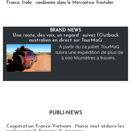
France, Italie : randonnée dans le Mercantour frontalier
BRAND NEWS
Une route, des voix, un regard : suivez l’Outback
australien en direct sur TourMaG
À partir du 24 juillet, TourMaG
suivra une expédition de plus de
5 000 kilomètres à travers...
PUBLI-NEWS
Publi-news
Coopération France-Vietnam : Hanoï veut séduire les