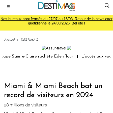
☰
Nos bureaux sont fermés du 27/07 au 16/08. Retour de la newsletter
quotidienne le 24/08/2026. Bel été !
Accueil
>
DESTIMAG
upe Sainte-Claire rachète Eden Tour
L’accès aux vacance
Miami & Miami Beach bat un
record de visiteurs en 2024
28 millions de visiteurs