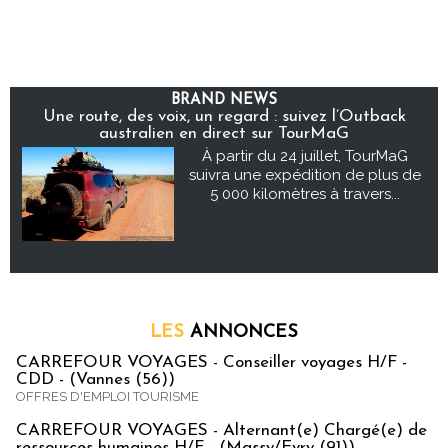
BRAND NEWS
Une route, des voix, un regard : suivez l’Outback
australien en direct sur TourMaG
À partir du 24 juillet, TourMaG
suivra une expédition de plus de
5 000 kilomètres à travers...
LES
ANNONCES
CARREFOUR VOYAGES - Conseiller voyages H/F -
CDD - (Vannes (56))
OFFRES D'EMPLOI TOURISME
CARREFOUR VOYAGES - Alternant(e) Chargé(e) de
ressources humaines H/F - (Massy/Evry (91))