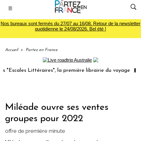
☰
Nos bureaux sont fermés du 27/07 au 16/08. Retour de la newsletter
quotidienne le 24/08/2026. Bel été !
Accueil
>
Partez en France
cales Littéraires", la première librairie du voyage
Le g
Miléade ouvre ses ventes
groupes pour 2022
offre de première minute