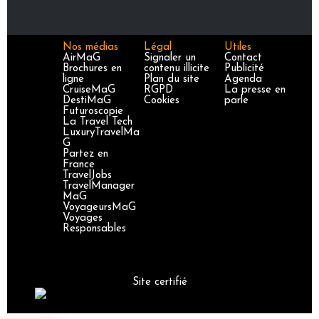
Nos médias
Légal
Utiles
AirMaG
Signaler un
Contact
Brochures en
contenu illicite
Publicité
ligne
Plan du site
Agenda
CruiseMaG
RGPD
La presse en
DestiMaG
Cookies
parle
Futuroscopie
La Travel Tech
LuxuryTravelMa
G
Partez en
France
TravelJobs
TravelManager
MaG
VoyageursMaG
Voyages
Responsables
Site certifié