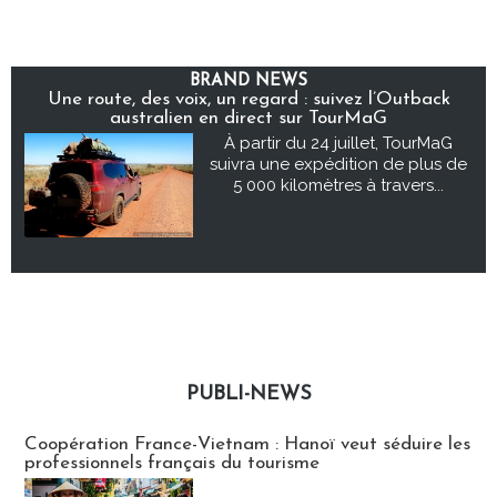
BRAND NEWS
Une route, des voix, un regard : suivez l’Outback
australien en direct sur TourMaG
À partir du 24 juillet, TourMaG
suivra une expédition de plus de
5 000 kilomètres à travers...
PUBLI-NEWS
Publi-news
Coopération France-Vietnam : Hanoï veut séduire les
professionnels français du tourisme