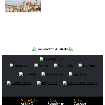
Nos médias
Légal
Utiles
AirMaG
Signaler un
Contact