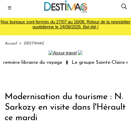
☰
Nos bureaux sont fermés du 27/07 au 16/08. Retour de la newsletter
quotidienne le 24/08/2026. Bel été !
Accueil
>
DESTIMAG
remière librairie du voyage
Le groupe Sainte-Claire rac
Modernisation du tourisme : N.
Sarkozy en visite dans l'Hérault
ce mardi