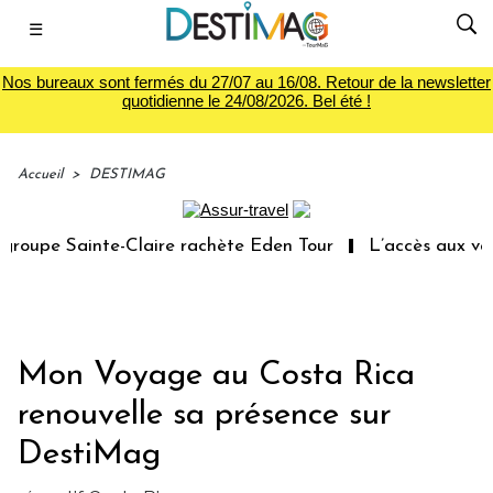
☰
Nos bureaux sont fermés du 27/07 au 16/08. Retour de la newsletter
quotidienne le 24/08/2026. Bel été !
Accueil
>
DESTIMAG
oupe Sainte-Claire rachète Eden Tour
L’accès aux vacan
Mon Voyage au Costa Rica
renouvelle sa présence sur
DestiMag