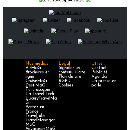
Nos médias
Légal
Utiles
AirMaG
Signaler un
Contact
Brochures en
contenu illicite
Publicité
ligne
Plan du site
Agenda
CruiseMaG
RGPD
La presse en
DestiMaG
Cookies
parle
Futuroscopie
La Travel Tech
LuxuryTravelMa
G
Partez en
France
TravelJobs
TravelManager
MaG
VoyageursMaG