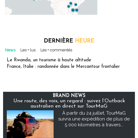
DERNIÈRE
HEURE
News
Les + lus
Les + commentés
Le Rwanda, un tourisme à haute altitude
France, Italie : randonnée dans le Mercantour frontalier
BRAND NEWS
Une route, des voix, un regard : suivez l’Outback
australien en direct sur TourMaG
À partir du 24 juillet, TourMaG
suivra une expédition de plus de
5 000 kilomètres à travers...