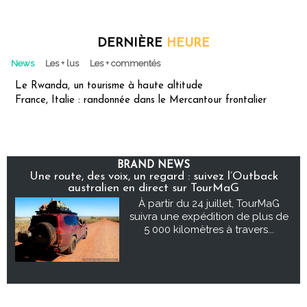
DERNIÈRE
HEURE
News
Les + lus
Les + commentés
Le Rwanda, un tourisme à haute altitude
France, Italie : randonnée dans le Mercantour frontalier
BRAND NEWS
Une route, des voix, un regard : suivez l’Outback
australien en direct sur TourMaG
À partir du 24 juillet, TourMaG
suivra une expédition de plus de
5 000 kilomètres à travers...