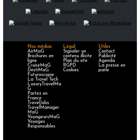
Nos médias
Légal
Utiles
AirMaG
Signaler un
Contact
Brochures en
contenu illicite
Publicité
ligne
Plan du site
Agenda
CruiseMaG
RGPD
La presse en
DestiMaG
Cookies
parle
Futuroscopie
La Travel Tech
LuxuryTravelMa
G
Partez en
France
TravelJobs
TravelManager
MaG
VoyageursMaG
Voyages
Responsables