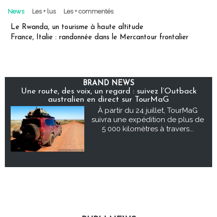
News
Les + lus
Les + commentés
Le Rwanda, un tourisme à haute altitude
France, Italie : randonnée dans le Mercantour frontalier
BRAND NEWS
Une route, des voix, un regard : suivez l’Outback
australien en direct sur TourMaG
À partir du 24 juillet, TourMaG
suivra une expédition de plus de
5 000 kilomètres à travers...