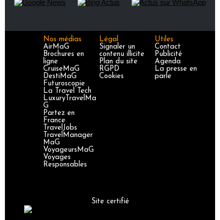
Nos médias
Légal
Utiles
AirMaG
Signaler un
Contact
Brochures en
contenu illicite
Publicité
ligne
Plan du site
Agenda
CruiseMaG
RGPD
La presse en
DestiMaG
Cookies
parle
Futuroscopie
La Travel Tech
LuxuryTravelMa
G
Partez en
France
TravelJobs
TravelManager
MaG
VoyageursMaG
Voyages
Responsables
Site certifié