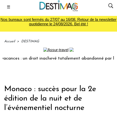
☰
Nos bureaux sont fermés du 27/07 au 16/08. Retour de la newsletter
quotidienne le 24/08/2026. Bel été !
Accueil
>
DESTIMAG
acances : un droit inachevé totalement abandonné par les po
Monaco : succès pour la 2e
édition de la nuit et de
l’événementiel nocturne