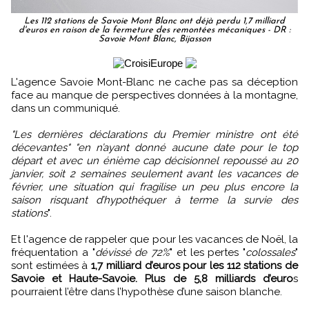
Les 112 stations de Savoie Mont Blanc ont déjà perdu 1,7 milliard
d'euros en raison de la fermeture des remontées mécaniques - DR :
Savoie Mont Blanc, Bijasson
L'agence Savoie Mont-Blanc ne cache pas sa déception
face au manque de perspectives données à la montagne,
dans un communiqué.
"Les dernières déclarations du Premier ministre ont été
décevantes" "en n’ayant donné aucune date pour le top
départ et avec un énième cap décisionnel repoussé au 20
janvier, soit 2 semaines seulement avant les vacances de
février, une situation qui fragilise un peu plus encore la
saison risquant d’hypothéquer à terme la survie des
stations
".
Et l'agence de rappeler que pour les vacances de Noël, la
fréquentation a "
dévissé de 72%
" et les pertes "
colossales
"
sont estimées à
1,7 milliard d’euros pour les 112 stations de
Savoie et Haute-Savoie. Plus de 5,8 milliards d’euro
s
pourraient l’être dans l’hypothèse d’une saison blanche.