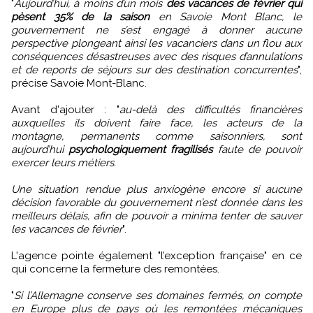
"
Aujourd’hui, à moins d’un mois
des vacances de février qui
pèsent 35% de la saison
en Savoie Mont Blanc, le
gouvernement ne s’est engagé à donner aucune
perspective plongeant ainsi les vacanciers dans un flou aux
conséquences désastreuses avec des risques d’annulations
et de reports de séjours sur des destination concurrentes
",
précise Savoie Mont-Blanc.
Avant d'ajouter : "
au-delà des difficultés financières
auxquelles ils doivent faire face, les acteurs de la
montagne, permanents comme saisonniers, sont
aujourd’hui
psychologiquement fragilisés
faute de pouvoir
exercer leurs métiers.
Une situation rendue plus anxiogène encore si aucune
décision favorable du gouvernement n’est donnée dans les
meilleurs délais, afin de pouvoir a minima tenter de sauver
les vacances de février
".
L'agence pointe également "l’exception française" en ce
qui concerne la fermeture des remontées.
"
Si l’Allemagne conserve ses domaines fermés, on compte
en Europe plus de pays où les remontées mécaniques