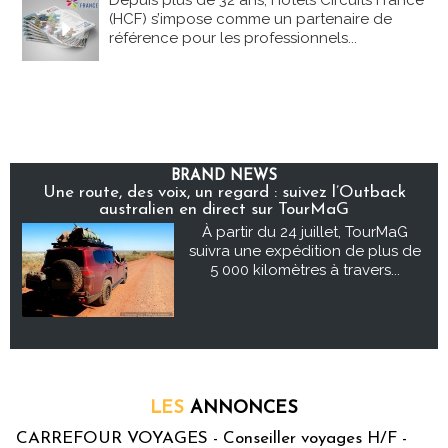
Depuis plus de 32 ans, Hôtels Circuits France
(HCF) s’impose comme un partenaire de
référence pour les professionnels...
BRAND NEWS
Une route, des voix, un regard : suivez l’Outback
australien en direct sur TourMaG
À partir du 24 juillet, TourMaG
suivra une expédition de plus de
5 000 kilomètres à travers...
LES
ANNONCES
CARREFOUR VOYAGES - Conseiller voyages H/F -