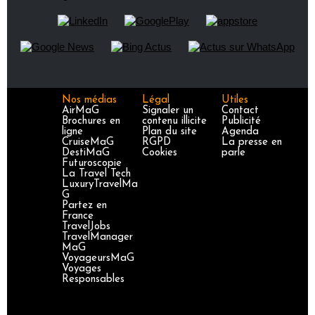
Nos médias
Légal
Utiles
AirMaG
Signaler un
Contact
Brochures en
contenu illicite
Publicité
ligne
Plan du site
Agenda
CruiseMaG
RGPD
La presse en
DestiMaG
Cookies
parle
Futuroscopie
La Travel Tech
LuxuryTravelMa
G
Partez en
France
TravelJobs
TravelManager
MaG
VoyageursMaG
Voyages
Responsables