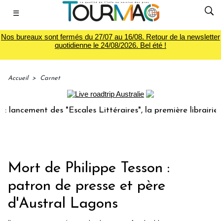
☰
Nos bureaux sont fermés du 27/07 au 16/08. Retour de la newsletter
quotidienne le 24/08/2026. Bel été !
Accueil
>
Carnet
ement des "Escales Littéraires", la première librairie du vo
Mort de Philippe Tesson :
patron de presse et père
d'Austral Lagons