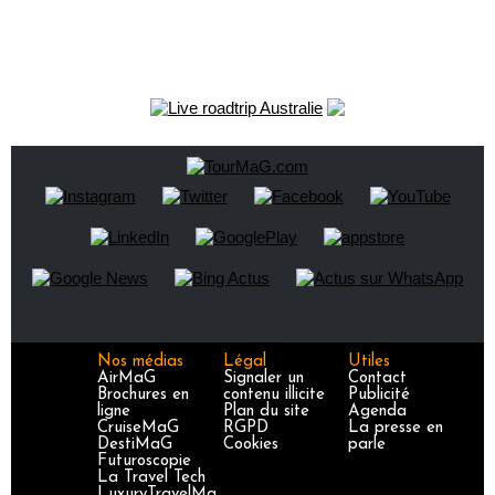
Nos médias
Légal
Utiles
AirMaG
Signaler un
Contact
Brochures en
contenu illicite
Publicité
ligne
Plan du site
Agenda
CruiseMaG
RGPD
La presse en
DestiMaG
Cookies
parle
Futuroscopie
La Travel Tech
LuxuryTravelMa