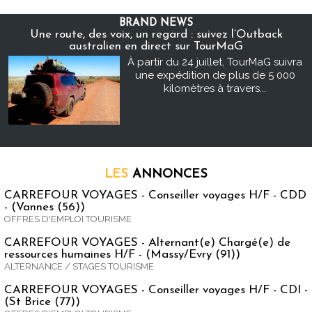
BRAND NEWS
Une route, des voix, un regard : suivez l’Outback
australien en direct sur TourMaG
À partir du 24 juillet, TourMaG suivra
une expédition de plus de 5 000
kilomètres à travers...
LES
ANNONCES
CARREFOUR VOYAGES - Conseiller voyages H/F - CDD
- (Vannes (56))
OFFRES D'EMPLOI TOURISME
CARREFOUR VOYAGES - Alternant(e) Chargé(e) de
ressources humaines H/F - (Massy/Evry (91))
ALTERNANCE / STAGES TOURISME
CARREFOUR VOYAGES - Conseiller voyages H/F - CDI -
(St Brice (77))