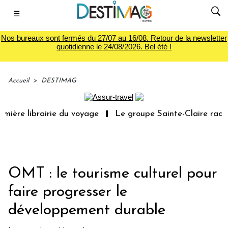
☰
Nos bureaux sont fermés du 27/07 au 16/08. Retour de la newsletter
quotidienne le 24/08/2026. Bel été !
Accueil
>
DESTIMAG
ière librairie du voyage
Le groupe Sainte-Claire rachèt
OMT : le tourisme culturel pour
faire progresser le
développement durable