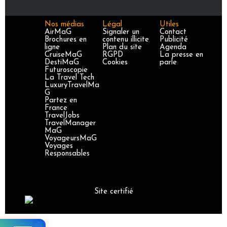
Nos médias
Légal
Utiles
AirMaG
Signaler un
Contact
Brochures en
contenu illicite
Publicité
ligne
Plan du site
Agenda
CruiseMaG
RGPD
La presse en
DestiMaG
Cookies
parle
Futuroscopie
La Travel Tech
LuxuryTravelMa
G
Partez en
France
TravelJobs
TravelManager
MaG
VoyageursMaG
Voyages
Responsables
Site certifié