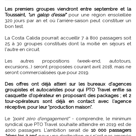
Les premiers groupes viendront entre septembre et la
Toussaint,
"un galop d'essai"
pour une région ensoleillée
320 jours par an et où l'arrière-saison peut constituer un
bon test.
La Costa Calida pourrait accueillir 7 à 800 passagers soit
25 à 30 groupes constitués dont la moitié en séjours et
l'autre en circuit.
Les autres propositions (week-end, autotours,
excursions...) seront proposées courant avril 2018, mais ne
seront commercialisées que pour 2019.
Des offres ont déjà atterri sur les bureaux d'agences
groupistes et autocaristes pour qui PTO Travel enfile sa
casquette d'opérateur en proposant des packages ; et 2
tour-opérateurs sont déjà en contact avec l'agence
réceptive, pour leur "production maison".
Le
"point zéro d'engagement"
- comprendre, le minimum
syndical que PTO Travel souhaite atteindre en 2019 est de
4000 passagers. L'ambition serait de
10 000 passagers
"dans les 3 ans
" pour une destination qui n'est pas amenée