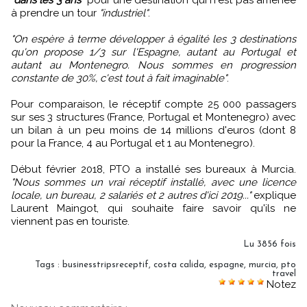
à prendre un tour
"industriel"
.
"On espère à terme développer à égalité les 3 destinations
qu'on propose 1/3 sur l'Espagne, autant au Portugal et
autant au Montenegro. Nous sommes en progression
constante de 30%, c'est tout à fait imaginable"
.
Pour comparaison, le réceptif compte 25 000 passagers
sur ses 3 structures (France, Portugal et Montenegro) avec
un bilan à un peu moins de 14 millions d'euros (dont 8
pour la France, 4 au Portugal et 1 au Montenegro).
Début février 2018, PTO a installé ses bureaux à Murcia.
"Nous sommes un vrai réceptif installé, avec une licence
locale, un bureau, 2 salariés et 2 autres d'ici 2019..."
explique
Laurent Maingot, qui souhaite faire savoir qu'ils ne
viennent pas en touriste.
Lu 3856 fois
Tags
:
businesstripsreceptif
,
costa calida
,
espagne
,
murcia
,
pto
travel
Notez