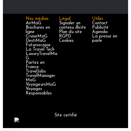
Nos médias
Légal
Utiles
AirMaG
Signaler un
Contact
Brochures en
contenu illicite
Publicité
ligne
Plan du site
Agenda
CruiseMaG
RGPD
La presse en
DestiMaG
Cookies
parle
Futuroscopie
La Travel Tech
LuxuryTravelMa
G
Partez en
France
TravelJobs
TravelManager
MaG
VoyageursMaG
Voyages
Responsables
Site certifié