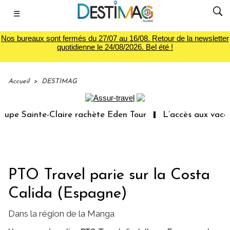
☰
Nos bureaux sont fermés du 27/07 au 16/08. Retour de la newsletter
quotidienne le 24/08/2026. Bel été !
Accueil
>
DESTIMAG
pe Sainte-Claire rachète Eden Tour
L’accès aux vacances
PTO Travel parie sur la Costa
Calida (Espagne)
Dans la région de la Manga