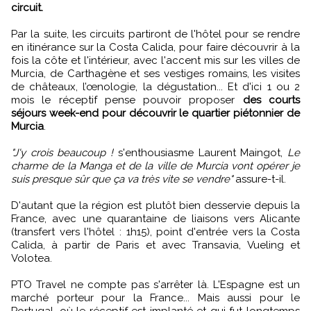
circuit.
Par la suite, les circuits partiront de l'hôtel pour se rendre
en itinérance sur la Costa Calida, pour faire découvrir à la
fois la côte et l'intérieur, avec l'accent mis sur les villes de
Murcia, de Carthagène et ses vestiges romains, les visites
de châteaux, l’œnologie, la dégustation... Et d'ici 1 ou 2
mois le réceptif pense pouvoir proposer
des courts
séjours week-end pour découvrir le quartier piétonnier de
Murcia
.
"J'y crois beaucoup !
s'enthousiasme Laurent Maingot,
Le
charme de la Manga et de la ville de Murcia vont opérer je
suis presque sûr que ça va très vite se vendre"
assure-t-il.
D'autant que la région est plutôt bien desservie depuis la
France, avec une quarantaine de liaisons vers Alicante
(transfert vers l'hôtel : 1h15), point d'entrée vers la Costa
Calida, à partir de Paris et avec Transavia, Vueling et
Volotea.
PTO Travel ne compte pas s'arrêter là. L'Espagne est un
marché porteur pour la France... Mais aussi pour le
Portugal, où le réceptif est implanté et qui fut longtemps