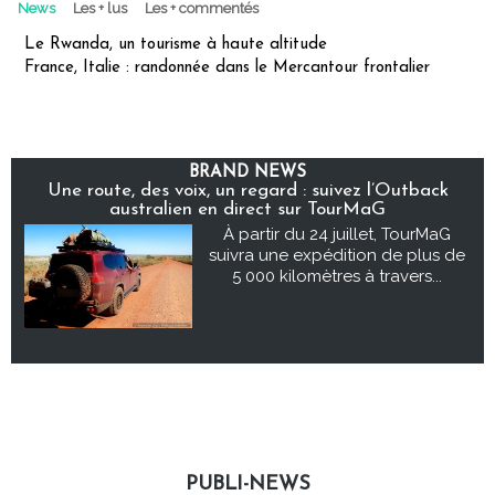
News
Les + lus
Les + commentés
Le Rwanda, un tourisme à haute altitude
France, Italie : randonnée dans le Mercantour frontalier
BRAND NEWS
Une route, des voix, un regard : suivez l’Outback
australien en direct sur TourMaG
À partir du 24 juillet, TourMaG
suivra une expédition de plus de
5 000 kilomètres à travers...
PUBLI-NEWS