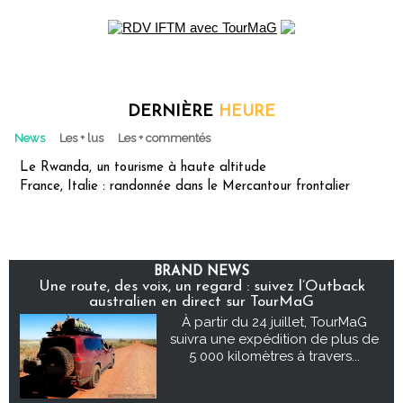
DERNIÈRE
HEURE
News
Les + lus
Les + commentés
Le Rwanda, un tourisme à haute altitude
France, Italie : randonnée dans le Mercantour frontalier
BRAND NEWS
Une route, des voix, un regard : suivez l’Outback
australien en direct sur TourMaG
À partir du 24 juillet, TourMaG
suivra une expédition de plus de
5 000 kilomètres à travers...