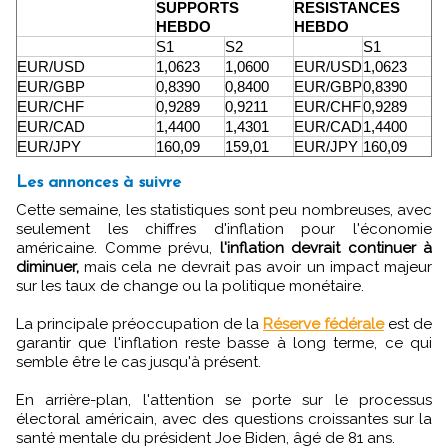
SUPPORTS
RESISTANCES
HEBDO
HEBDO
S1
S2
S1
EUR/USD
1,0623
1,0600
EUR/USD
1,0623
EUR/GBP
0,8390
0,8400
EUR/GBP
0,8390
EUR/CHF
0,9289
0,9211
EUR/CHF
0,9289
EUR/CAD
1,4400
1,4301
EUR/CAD
1,4400
EUR/JPY
160,09
159,01
EUR/JPY
160,09
Les annonces à suivre
Cette semaine, les statistiques sont peu nombreuses, avec
seulement les chiffres d'inflation pour l'économie
américaine. Comme prévu,
l'inflation devrait continuer à
diminuer,
mais cela ne devrait pas avoir un impact majeur
sur les taux de change ou la politique monétaire.
La principale préoccupation de la
Réserve fédérale
est de
garantir que l'inflation reste basse à long terme, ce qui
semble être le cas jusqu'à présent.
En arrière-plan, l'attention se porte sur le processus
électoral américain, avec des questions croissantes sur la
santé mentale du président Joe Biden, âgé de 81 ans.