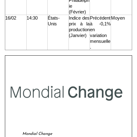
Philadelph
ie
(Février)
16/02
14:30
États-
Indice des
Précédent
Moyen
Unis
prix à la
à -0,1%
production
en
(Janvier)
variation
mensuelle
.
Mondial Change