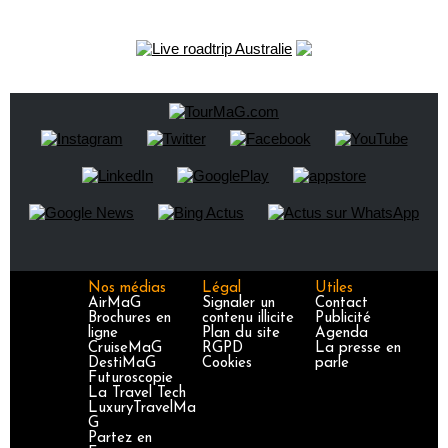
Nos médias
Légal
Utiles
AirMaG
Signaler un
Contact
Brochures en
contenu illicite
Publicité
ligne
Plan du site
Agenda
CruiseMaG
RGPD
La presse en
DestiMaG
Cookies
parle
Futuroscopie
La Travel Tech
LuxuryTravelMa
G
Partez en