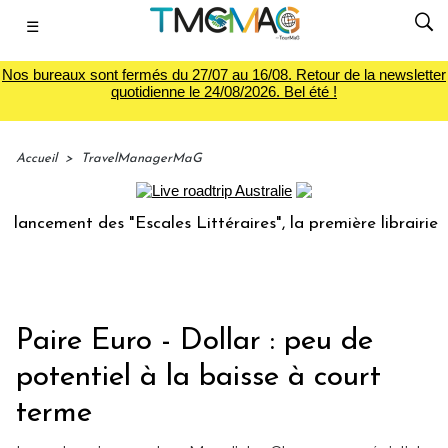
☰
Nos bureaux sont fermés du 27/07 au 16/08. Retour de la newsletter
quotidienne le 24/08/2026. Bel été !
Accueil
>
TravelManagerMaG
ent des "Escales Littéraires", la première librairie du voy
Paire Euro - Dollar : peu de
potentiel à la baisse à court
terme