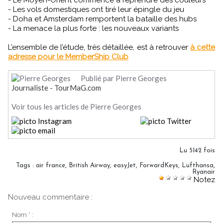
- Le Moyen-Orient commence à reprendre des couleurs
- Les vols domestiques ont tiré leur épingle du jeu
- Doha et Amsterdam remportent la bataille des hubs
- La menace la plus forte : les nouveaux variants
L’ensemble de l’étude, très détaillée, est à retrouver
à cette
adresse pour le MemberShip Club
Publié par Pierre Georges
Journaliste - TourMaG.com
Voir tous les articles de Pierre Georges
Lu 5142 fois
Tags
:
air france
,
British Airway
,
easyJet
,
ForwardKeys
,
Lufthansa
,
Ryanair
Notez
Nouveau commentaire :
Nom * :