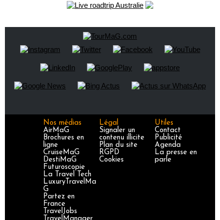
Nos médias
Légal
Utiles
AirMaG
Signaler un
Contact
Brochures en
contenu illicite
Publicité
ligne
Plan du site
Agenda
CruiseMaG
RGPD
La presse en
DestiMaG
Cookies
parle
Futuroscopie
La Travel Tech
LuxuryTravelMa
G
Partez en
France
TravelJobs
TravelManager