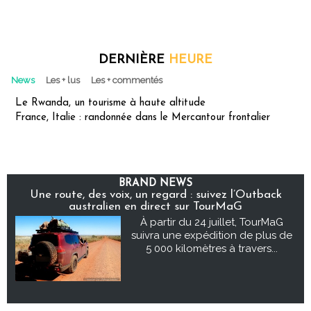
DERNIÈRE
HEURE
News
Les + lus
Les + commentés
Le Rwanda, un tourisme à haute altitude
France, Italie : randonnée dans le Mercantour frontalier
BRAND NEWS
Une route, des voix, un regard : suivez l’Outback
australien en direct sur TourMaG
À partir du 24 juillet, TourMaG
suivra une expédition de plus de
5 000 kilomètres à travers...