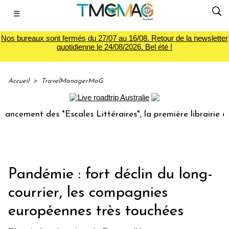
☰
Nos bureaux sont fermés du 27/07 au 16/08. Retour de la newsletter
quotidienne le 24/08/2026. Bel été !
Accueil
>
TravelManagerMaG
ent des "Escales Littéraires", la première librairie du voy
Pandémie : fort déclin du long-
courrier, les compagnies
européennes très touchées