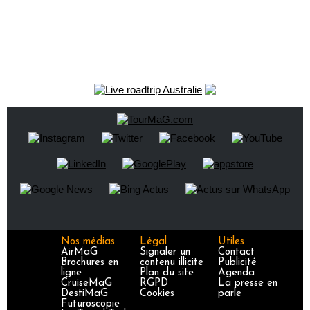
Nos médias
Légal
Utiles
AirMaG
Signaler un
Contact
Brochures en
contenu illicite
Publicité
ligne
Plan du site
Agenda
CruiseMaG
RGPD
La presse en
DestiMaG
Cookies
parle
Futuroscopie