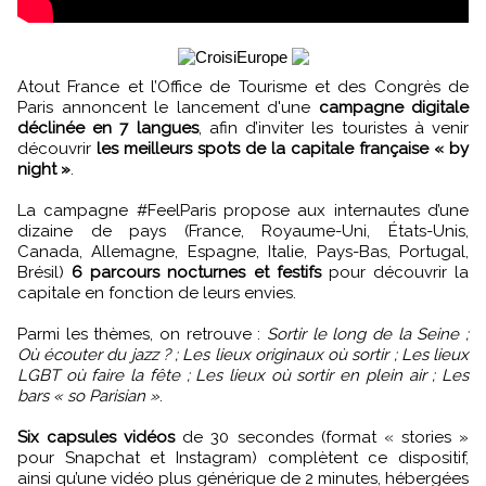
Atout France et l’Office de Tourisme et des Congrès de
Paris annoncent le lancement d'une
campagne digitale
déclinée en 7 langues
, afin d’inviter les touristes à venir
découvrir
les meilleurs spots de la capitale française « by
night »
.
La campagne #FeelParis propose aux internautes d’une
dizaine de pays (France, Royaume-Uni, États-Unis,
Canada, Allemagne, Espagne, Italie, Pays-Bas, Portugal,
Brésil)
6 parcours nocturnes et festifs
pour découvrir la
capitale en fonction de leurs envies.
Parmi les thèmes, on retrouve :
Sortir le long de la Seine ;
Où écouter du jazz ? ; Les lieux originaux où sortir ; Les lieux
LGBT où faire la fête ; Les lieux où sortir en plein air ; Les
bars « so Parisian »
.
Six capsules vidéos
de 30 secondes (format « stories »
pour Snapchat et Instagram) complètent ce dispositif,
ainsi qu’une vidéo plus générique de 2 minutes, hébergées