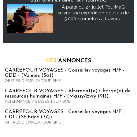
australien en direct sur TourMaG
À partir du 24 juillet, TourMaG
suivra une expédition de plus de
5 000 kilomètres à travers...
LES
ANNONCES
CARREFOUR VOYAGES - Conseiller voyages H/F -
CDD - (Vannes (56))
OFFRES D'EMPLOI TOURISME
CARREFOUR VOYAGES - Alternant(e) Chargé(e) de
ressources humaines H/F - (Massy/Evry (91))
ALTERNANCE / STAGES TOURISME
CARREFOUR VOYAGES - Conseiller voyages H/F -
CDI - (St Brice (77))
OFFRES D'EMPLOI TOURISME