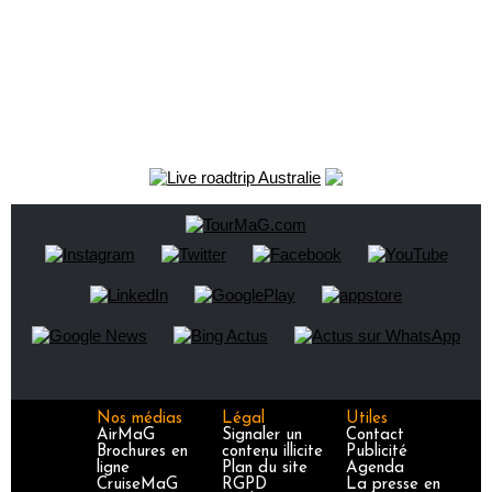
Nos médias
Légal
Utiles
AirMaG
Signaler un
Contact
Brochures en
contenu illicite
Publicité
ligne
Plan du site
Agenda
CruiseMaG
RGPD
La presse en