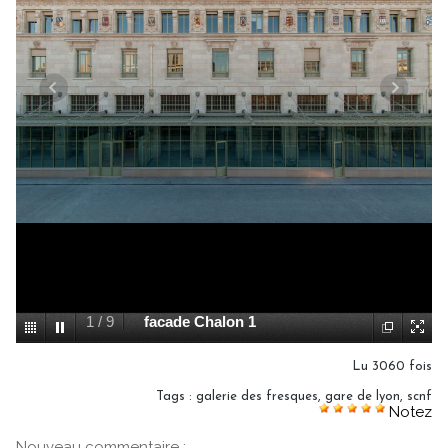
2
/
9
restauration crédit AREP
Lu 3060 fois
Tags
:
galerie des fresques
,
gare de lyon
,
scnf
Notez
Nouveau commentaire :