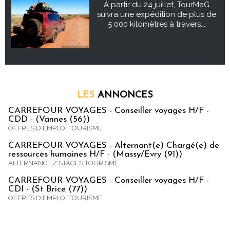
À partir du 24 juillet, TourMaG
suivra une expédition de plus de
5 000 kilomètres à travers...
LES
ANNONCES
CARREFOUR VOYAGES - Conseiller voyages H/F -
CDD - (Vannes (56))
OFFRES D'EMPLOI TOURISME
CARREFOUR VOYAGES - Alternant(e) Chargé(e) de
ressources humaines H/F - (Massy/Evry (91))
ALTERNANCE / STAGES TOURISME
CARREFOUR VOYAGES - Conseiller voyages H/F -
CDI - (St Brice (77))
OFFRES D'EMPLOI TOURISME