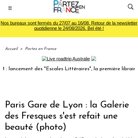
☰
Nos bureaux sont fermés du 27/07 au 16/08. Retour de la newsletter
quotidienne le 24/08/2026. Bel été !
Accueil
>
Partez en France
ement des "Escales Littéraires", la première librairie du vo
Paris Gare de Lyon : la Galerie
des Fresques s'est refait une
beauté (photo)