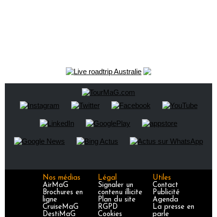
Nos médias
Légal
Utiles
AirMaG
Signaler un
Contact
Brochures en
contenu illicite
Publicité
ligne
Plan du site
Agenda
CruiseMaG
RGPD
La presse en
DestiMaG
Cookies
parle