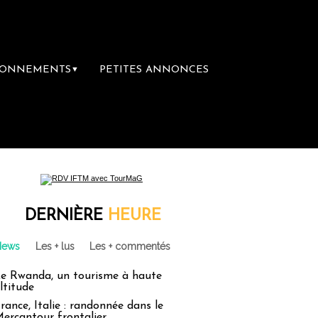
BONNEMENTS
PETITES ANNONCES
▼
mière librairie du voyage
Le groupe Sainte
DERNIÈRE
HEURE
News
Les + lus
Les + commentés
e Rwanda, un tourisme à haute
ltitude
rance, Italie : randonnée dans le
ercantour frontalier