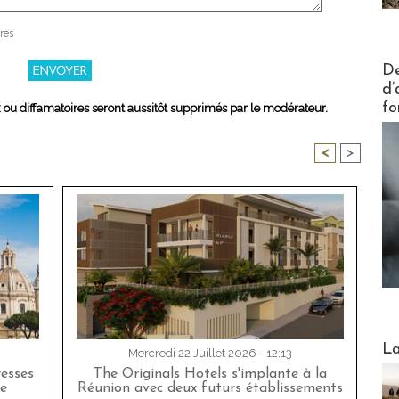
res
Actus V
De
d’
fo
x ou diffamatoires seront aussitôt supprimés par le modérateur.
<
>
Webinai
La
Mercredi 22 Juillet 2026 - 12:13
esses
The Originals Hotels s'implante à la
e
Réunion avec deux futurs établissements