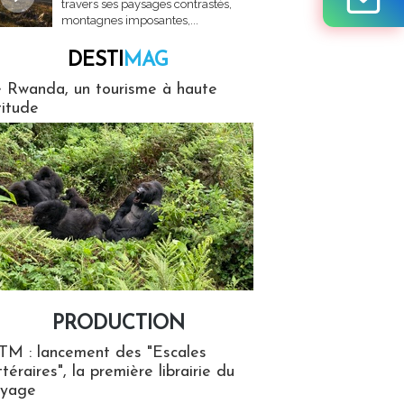
travers ses paysages contrastés,
montagnes imposantes,...
DESTI
MAG
MAG
 Rwanda, un tourisme à haute
titude
PRODUCTION
ion
TM : lancement des "Escales
ttéraires", la première librairie du
oyage