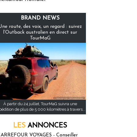
BRAND NEWS
Une route, des voix, un regard : suivez
l’Outback australien en direct sur
TourMaG
À partir du 24 juillet, TourMaG suivra une
pédition de plus de 5 000 kilomètres à travers...
LES
ANNONCES
ARREFOUR VOYAGES - Conseiller