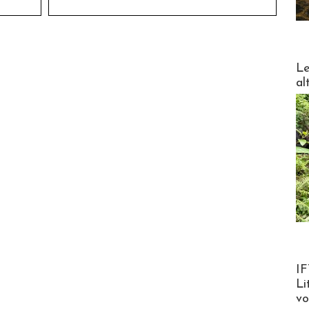
DESTI
Le
al
Product
IF
Li
v