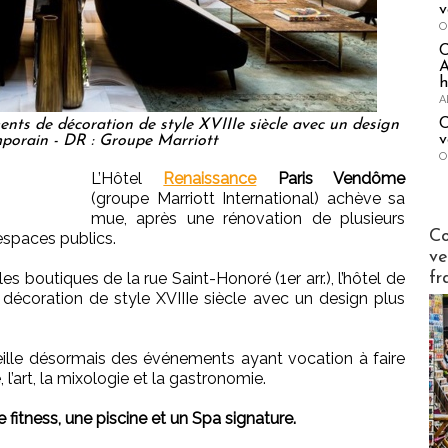
v
O
A
h
A
C
ents de décoration de style XVIIIe siècle avec un design
v
porain - DR : Groupe Marriott
O
L’Hôtel
Renaissance
Paris Vendôme
(groupe Marriott International) achève sa
mue, après une rénovation de plusieurs
Publi-n
Co
espaces publics.
ve
fr
les boutiques de la rue Saint-Honoré (1er arr.), l’hôtel de
écoration de style XVIIIe siècle avec un design plus
cueille désormais des événements ayant vocation à faire
l’art, la mixologie et la gastronomie.
 fitness, une piscine et un Spa signature.