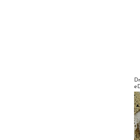
AirMa
Dr
e