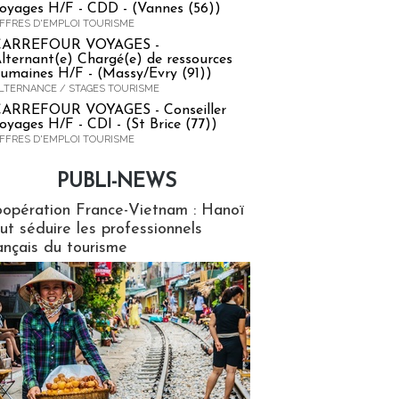
oyages H/F - CDD - (Vannes (56))
FFRES D'EMPLOI TOURISME
CARREFOUR VOYAGES -
lternant(e) Chargé(e) de ressources
umaines H/F - (Massy/Evry (91))
LTERNANCE / STAGES TOURISME
ARREFOUR VOYAGES - Conseiller
oyages H/F - CDI - (St Brice (77))
FFRES D'EMPLOI TOURISME
PUBLI-NEWS
ews
opération France-Vietnam : Hanoï
ut séduire les professionnels
ançais du tourisme