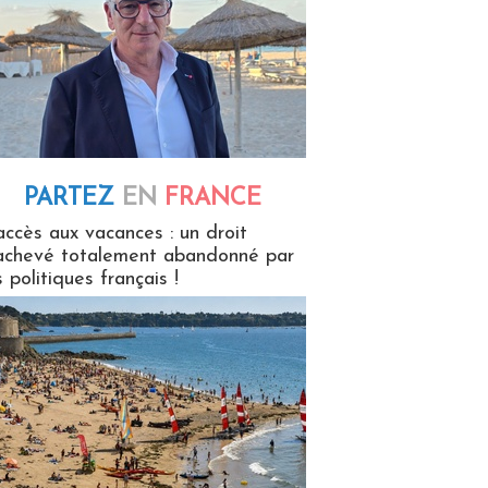
PARTEZ
EN
FRANCE
 en France
accès aux vacances : un droit
achevé totalement abandonné par
s politiques français !