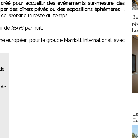
é créé pour accueillir des événements sur-mesure, des
ar des dîners privés ou des expositions éphémères
. Il
 co-working le reste du temps.
Bo
ré
r de 389€ par nuit.
le
ché européen pour le groupe Marriott International, avec
 de
 de
Distribu
?
Le
Ed