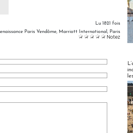
Lu 1821 fois
enaissance Paris Vendôme
,
Marriott International
,
Paris
Notez
Partez
L’
in
le