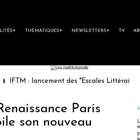
LITÉS
THÉMATIQUES
NEWSLETTERS
TV
A
▼
▼
▼
: lancement des "Escales Littéraires", la pre
 Renaissance Paris
ile son nouveau
L
a
F
M