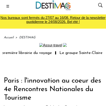
☰
Nos bureaux sont fermés du 27/07 au 16/08. Retour de la newsletter
quotidienne le 24/08/2026. Bel été !
Accueil
>
DESTIMAG
première librairie du voyage
Le groupe Sainte-Claire ra
Paris : l'innovation au coeur des
4e Rencontres Nationales du
Tourisme