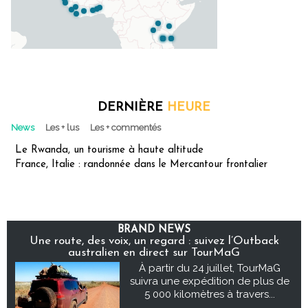
DERNIÈRE
HEURE
News
Les + lus
Les + commentés
Le Rwanda, un tourisme à haute altitude
France, Italie : randonnée dans le Mercantour frontalier
BRAND NEWS
Une route, des voix, un regard : suivez l’Outback
australien en direct sur TourMaG
À partir du 24 juillet, TourMaG
suivra une expédition de plus de
5 000 kilomètres à travers...