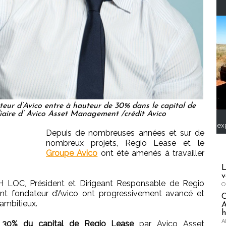
r d’Avico entre à hauteur de 30% dans le capital de
iaire d’ Avico Asset Management /crédit Avico
ex
Depuis de nombreuses années et sur de
nombreux projets, Regio Lease et le
Groupe Avico
ont été amenés à travailler
L
v
H LOC, Président et Dirigeant Responsable de Regio
O
t fondateur d’Avico ont progressivement avancé et
 ambitieux.
A
h
A
 30% du capital de Regio Lease
par Avico Asset