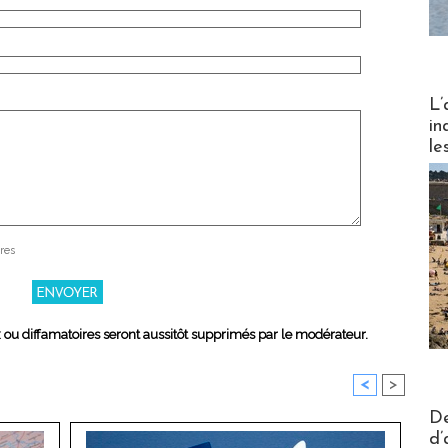
Partez
L’
in
le
res
x ou diffamatoires seront aussitôt supprimés par le modérateur.
<
>
Actus V
De
d’