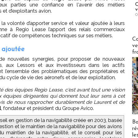
x parties une confiance en l'avenir des métiers
C
v
et d’exploitants avion.
O
a volonté d’apporter service et valeur ajoutée à leurs
nne à Regio Lease l’apport des relais commerciaux
gnificatif de compétences techniques sur ses métiers.
Publi-n
Co
ve
 ajoutée
fr
 de nouvelles synergies, pour proposer de nouveaux
, aux Lessors et aux investisseurs dans les actifs
nt l’ensemble des problématiques des propriétaires et
du cycle de vie des aéronefs et de leur exploitation.
é des équipes Regio Lease, c'est avant tout une vision
 équipes dirigeantes qui donnent tout leur sens à cet
vis de nous rapprocher durablement de Laurent et de
l
, fondateur et président du Groupe Avico.
eil en gestion de la navigabilité créée en 2003, basée
Bo
gestion et le maintien de la navigabilité pour des avions
ré
 maintien de la navigabilité, et le conseil pour les
le