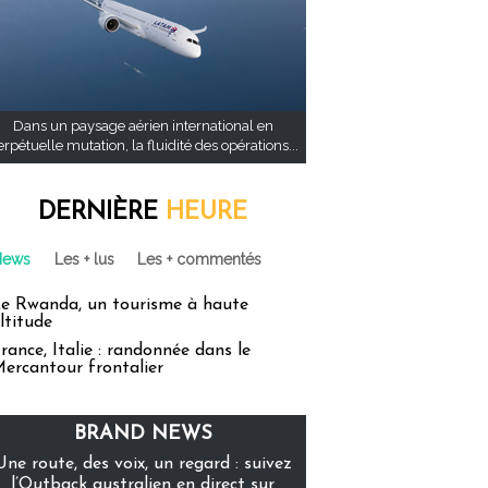
Dans un paysage aérien international en
rpétuelle mutation, la fluidité des opérations...
DERNIÈRE
HEURE
News
Les + lus
Les + commentés
e Rwanda, un tourisme à haute
ltitude
rance, Italie : randonnée dans le
ercantour frontalier
BRAND NEWS
Une route, des voix, un regard : suivez
l’Outback australien en direct sur