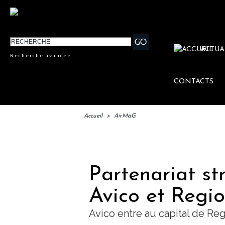
ACTUA
Recherche avancée
CONTACTS
Accueil
>
AirMaG
IFTM
Partenariat st
Avico et Regi
Avico entre au capital de Re