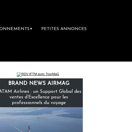
BONNEMENTS
PETITES ANNONCES
▼
emière librairie du voyage
Le groupe Sain
BRAND NEWS AIRMAG
ATAM Airlines : un Support Global des
ventes d’Excellence pour les
professionnels du voyage