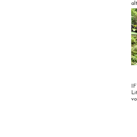
al
Product
IF
Li
v