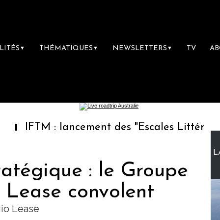
LITÉS
THÉMATIQUES
NEWSLETTERS
TV
A
▼
▼
▼
 : lancement des "Escales Littéraires", la pr
L
ratégique : le Groupe
o Lease convolent
gio Lease