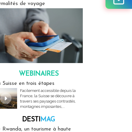
rmalités de voyage
WEBINAIRES
res
 Suisse en trois étapes
Facilement accessible depuis la
France, la Suisse se découvre à
travers ses paysages contrastés,
montagnes imposantes,...
DESTI
MAG
MAG
 Rwanda, un tourisme à haute