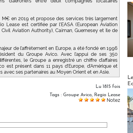
ions d’aéronefs entre deux compagnies locataires
e 6 M€ en 2019 et propose des services très largement
gio Lease est certifiée par l’EASA (European Aviation
ivil Aviation Authority), Caïman, Guernesey et Ile de
majeur de l’affrètement en Europe, a été fondé en 1996
résident du Groupe Avico. Avec l’appui de ses 350
fférentes, le Groupe a enregistré un chiffre d’affaires
o est présent dans 11 pays d’Europe, d’Amérique et
ons avec ses partenaires au Moyen Orient et en Asie.
Distribu
Le
Ed
Lu 1815 fois
Tags
:
Groupe Avico
,
Regio Lease
Notez