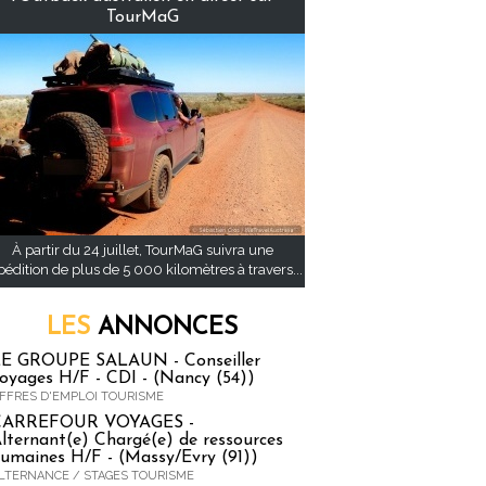
TourMaG
À partir du 24 juillet, TourMaG suivra une
pédition de plus de 5 000 kilomètres à travers...
LES
ANNONCES
E GROUPE SALAUN - Conseiller
oyages H/F - CDI - (Nancy (54))
FFRES D'EMPLOI TOURISME
CARREFOUR VOYAGES -
lternant(e) Chargé(e) de ressources
umaines H/F - (Massy/Evry (91))
LTERNANCE / STAGES TOURISME