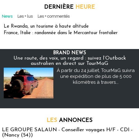
DERNIÈRE
HEURE
News
Les + lus
Les + commentés
Le Rwanda, un tourisme à haute altitude
France, Italie : randonnée dans le Mercantour frontalier
BRAND NEWS
Une route, des voix, un regard : suivez l’Outback
australien en direct sur TourMaG
À partir du 24 juillet, TourMaG suivra
une expédition de plus de 5 000
kilomètres à travers...
LES
ANNONCES
LE GROUPE SALAUN - Conseiller voyages H/F - CDI -
(Nancy (54))