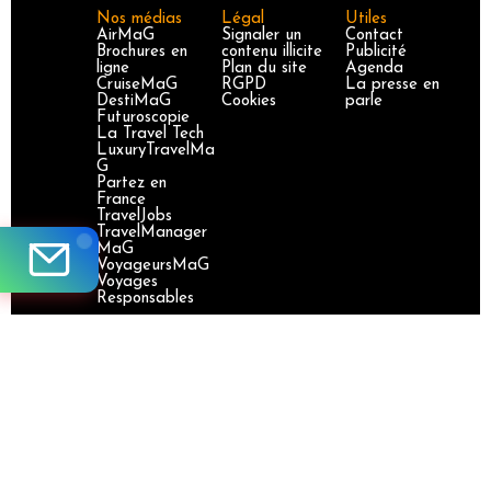
Nos médias
Légal
Utiles
AirMaG
Signaler un
Contact
Brochures en
contenu illicite
Publicité
ligne
Plan du site
Agenda
CruiseMaG
RGPD
La presse en
DestiMaG
Cookies
parle
Futuroscopie
La Travel Tech
LuxuryTravelMa
G
Partez en
France
TravelJobs
TravelManager
MaG
VoyageursMaG
Voyages
Responsables
Site certifié