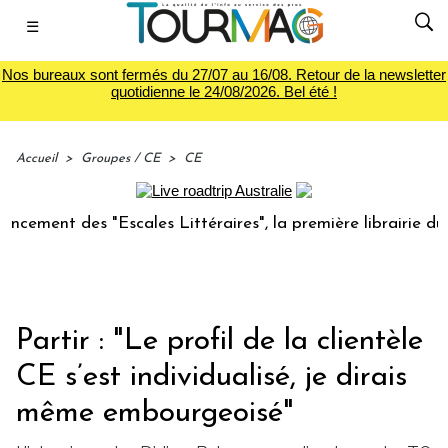
☰
Nos bureaux sont fermés du 27/07 au 16/08. Retour de la newsletter
quotidienne le 24/08/2026. Bel été !
Accueil
>
Groupes / CE
>
CE
 des "Escales Littéraires", la première librairie du voyage
Partir : "Le profil de la clientèle
CE s’est individualisé, je dirais
même embourgeoisé"