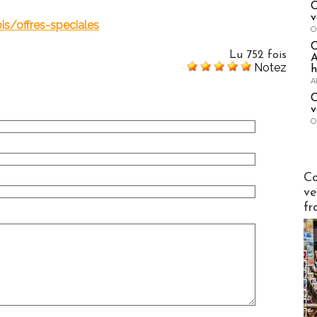
C
v
s/offres-speciales
O
Lu 752 fois
A
Notez
h
A
C
v
O
Publi-n
Co
ve
fr