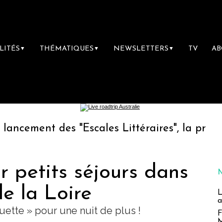
LITÉS
THÉMATIQUES
NEWSLETTERS
TV
A
▼
▼
▼
 des "Escales Littéraires", la première libra
ur petits séjours dans
e la Loire
L
a
uette » pour une nuit de plus !
F
M