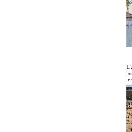
Partez
L’
in
le