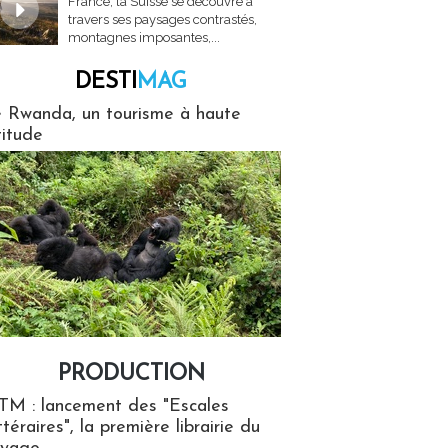
France, la Suisse se découvre à
travers ses paysages contrastés,
montagnes imposantes,...
DESTI
MAG
MAG
 Rwanda, un tourisme à haute
titude
PRODUCTION
ion
TM : lancement des "Escales
ttéraires", la première librairie du