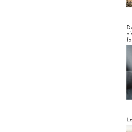
Actus V
De
d’
fo
Webinai
La