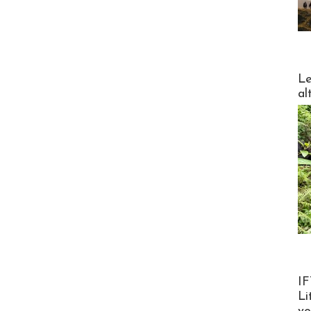
DESTI
Le
al
Product
IF
Li