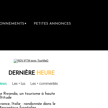
BONNEMENTS
PETITES ANNONCES
▼
irie du voyage
Le groupe Sainte-Claire ra
DERNIÈRE
HEURE
News
Les + lus
Les + commentés
e Rwanda, un tourisme à haute
ltitude
rance, Italie : randonnée dans le
ercantour frontalier