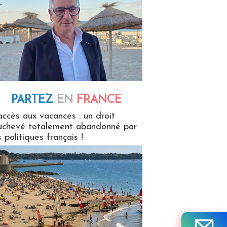
PARTEZ
EN
FRANCE
 en France
accès aux vacances : un droit
achevé totalement abandonné par
s politiques français !