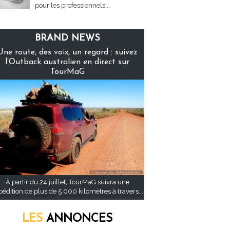
pour les professionnels...
BRAND NEWS
Une route, des voix, un regard : suivez
l’Outback australien en direct sur
TourMaG
À partir du 24 juillet, TourMaG suivra une
pédition de plus de 5 000 kilomètres à travers...
LES
ANNONCES