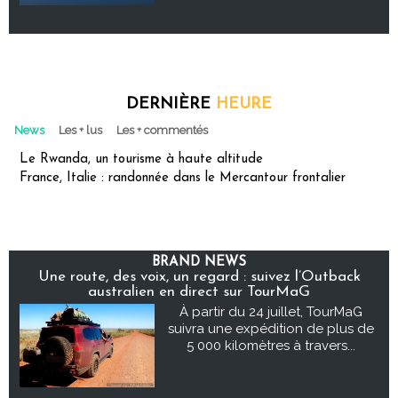
DERNIÈRE
HEURE
News
Les + lus
Les + commentés
Le Rwanda, un tourisme à haute altitude
France, Italie : randonnée dans le Mercantour frontalier
BRAND NEWS
Une route, des voix, un regard : suivez l’Outback
australien en direct sur TourMaG
À partir du 24 juillet, TourMaG
suivra une expédition de plus de
5 000 kilomètres à travers...