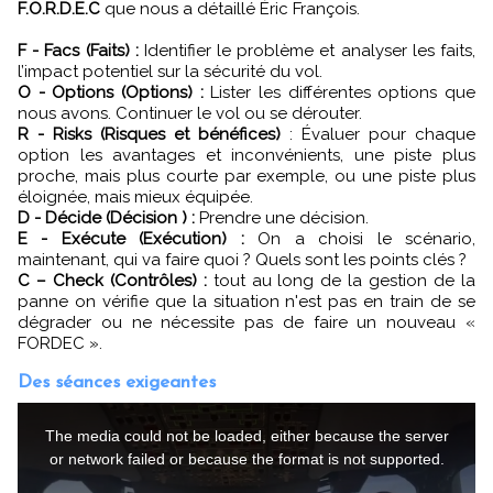
F.O.R.D.E.C
que nous a détaillé Éric François.
F - Facs (Faits) :
Identifier le problème et analyser les faits,
l’impact potentiel sur la sécurité du vol.
O - Options (Options) :
Lister les différentes options que
nous avons. Continuer le vol ou se dérouter.
R - Risks (Risques et bénéfices)
: Évaluer pour chaque
option les avantages et inconvénients, une piste plus
proche, mais plus courte par exemple, ou une piste plus
éloignée, mais mieux équipée.
D - Décide (Décision ) :
Prendre une décision.
E - Exécute (Exécution) :
On a choisi le scénario,
maintenant, qui va faire quoi ? Quels sont les points clés ?
C – Check (Contrôles) :
tout au long de la gestion de la
panne on vérifie que la situation n'est pas en train de se
dégrader ou ne nécessite pas de faire un nouveau «
FORDEC ».
Des séances exigeantes