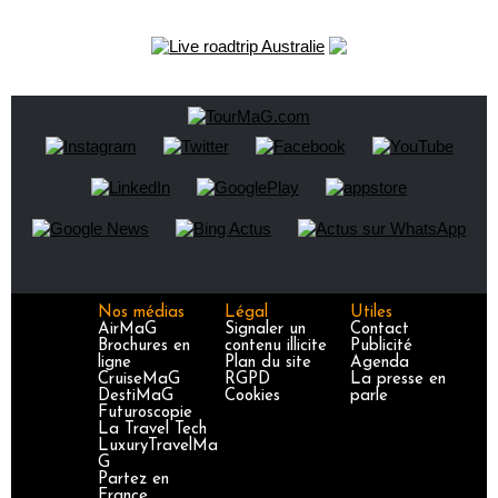
Nos médias
Légal
Utiles
AirMaG
Signaler un
Contact
Brochures en
contenu illicite
Publicité
ligne
Plan du site
Agenda
CruiseMaG
RGPD
La presse en
DestiMaG
Cookies
parle
Futuroscopie
La Travel Tech
LuxuryTravelMa
G
Partez en
France