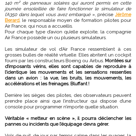
140 m² de panneaux solaires qui auront permis en cette
journée ensoleillée de faire fonctionner le simulateur de
l’A350 dans lequel vous avez embarqué
», précise
Jérôme
Berard
, le responsable moyen de formation pilotes pour
Air France, qui nous a accueillis.
Pour chaque type d’avion qu’elle exploite, la compagnie
Air France possède un ou plusieurs simulateurs.
Les simulateur de vol d’Air France ressemblent à ces
grosses bulles de réalité virtuelle. Elles abritent un cockpit
fourni par les constructeurs Boeing ou Airbus.
Montées sur
d’imposants vérins, elles sont capables de reproduire à
l’identique les mouvements et les sensations ressenties
dans un avion : la vue, les bruits, les mouvements, les
accélérations et les freinages. Bluffant !
Derrière les sièges des pilotes, des observateurs peuvent
prendre place ainsi que l’instructeur qui dispose d’une
console pour programmer n’importe quelle situation.
Véritable « metteur en scène », il pourra déclencher les
pannes ou incidents que l’équipage devra gérer.
Vols de nuit, de jour par temps calme dans les nuages, la