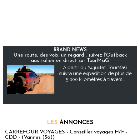
BRAND NEWS
Une route, des voix, un regard : suivez l’Outback
australien en direct sur TourMaG
À partir du 24 juillet, TourMaG
suivra une expédition de plus de
5 000 kilomètres à travers...
LES
ANNONCES
CARREFOUR VOYAGES - Conseiller voyages H/F -
CDD - (Vannes (56))