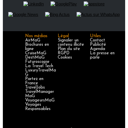
Nos médias
Légal
Utiles
AirMaG
Signaler un
Contact
Brochures en
contenu illicite
Publicité
ligne
Plan du site
Agenda
CruiseMaG
RGPD
La presse en
DestiMaG
Cookies
parle
Futuroscopie
La Travel Tech
LuxuryTravelMa
G
Partez en
France
TravelJobs
TravelManager
MaG
VoyageursMaG
Voyages
Responsables