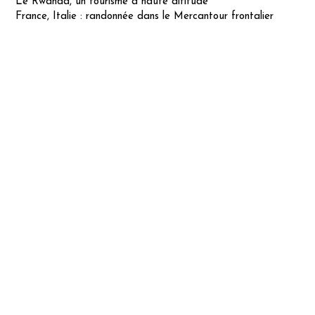
Le Rwanda, un tourisme à haute altitude
France, Italie : randonnée dans le Mercantour frontalier