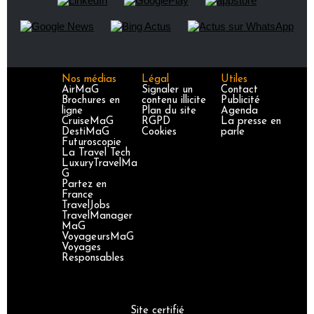
Nos médias
Légal
Utiles
AirMaG
Signaler un
Contact
Brochures en
contenu illicite
Publicité
ligne
Plan du site
Agenda
CruiseMaG
RGPD
La presse en
DestiMaG
Cookies
parle
Futuroscopie
La Travel Tech
LuxuryTravelMa
G
Partez en
France
TravelJobs
TravelManager
MaG
VoyageursMaG
Voyages
Responsables
Site certifié