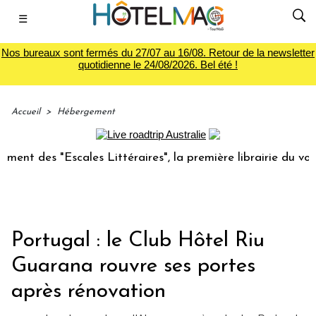
☰
Nos bureaux sont fermés du 27/07 au 16/08. Retour de la newsletter
quotidienne le 24/08/2026. Bel été !
Accueil
>
Hébergement
 des "Escales Littéraires", la première librairie du voyage
Portugal : le Club Hôtel Riu
Guarana rouvre ses portes
après rénovation