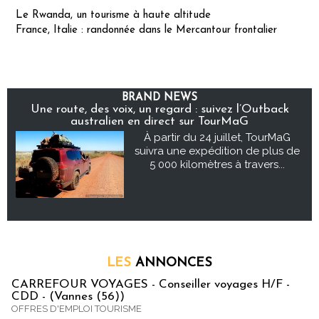
Le Rwanda, un tourisme à haute altitude
France, Italie : randonnée dans le Mercantour frontalier
BRAND NEWS
Une route, des voix, un regard : suivez l’Outback
australien en direct sur TourMaG
À partir du 24 juillet, TourMaG
suivra une expédition de plus de
5 000 kilomètres à travers...
LES
ANNONCES
CARREFOUR VOYAGES - Conseiller voyages H/F -
CDD - (Vannes (56))
OFFRES D'EMPLOI TOURISME