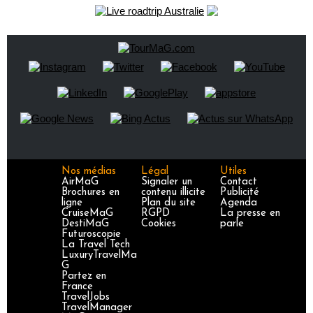
Nos médias
Légal
Utiles
AirMaG
Signaler un
Contact
Brochures en
contenu illicite
Publicité
ligne
Plan du site
Agenda
CruiseMaG
RGPD
La presse en
DestiMaG
Cookies
parle
Futuroscopie
La Travel Tech
LuxuryTravelMa
G
Partez en
France
TravelJobs
TravelManager