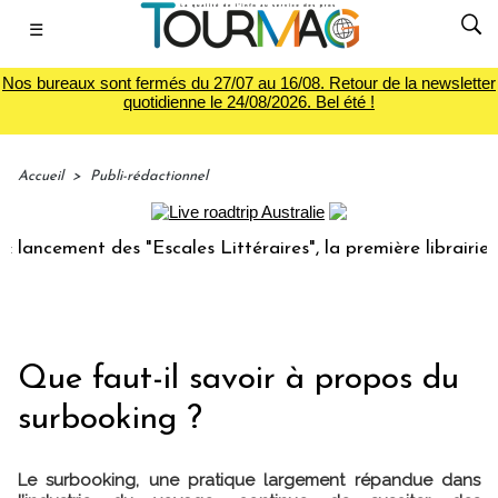
☰
Nos bureaux sont fermés du 27/07 au 16/08. Retour de la newsletter
quotidienne le 24/08/2026. Bel été !
Accueil
>
Publi-rédactionnel
cement des "Escales Littéraires", la première librairie du v
Que faut-il savoir à propos du
surbooking ?
Le surbooking, une pratique largement répandue dans