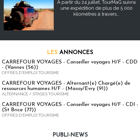
À partir du 24 juillet, TourMaG suivra
une expédition de plus de 5 000
kilomètres à travers...
LES
ANNONCES
CARREFOUR VOYAGES - Conseiller voyages H/F - CDD
- (Vannes (56))
OFFRES D'EMPLOI TOURISME
CARREFOUR VOYAGES - Alternant(e) Chargé(e) de
ressources humaines H/F - (Massy/Evry (91))
ALTERNANCE / STAGES TOURISME
CARREFOUR VOYAGES - Conseiller voyages H/F - CDI -
(St Brice (77))
OFFRES D'EMPLOI TOURISME
PUBLI-NEWS