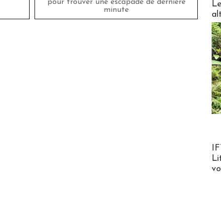
pour trouver une escapade de dernière
Le
minute
al
Product
IF
Li
v