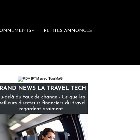
BONNEMENTS
PETITES ANNONCES
▼
ière librairie du voyage
Le groupe Sainte-
RAND NEWS LA TRAVEL TECH
u-delà du taux de change - Ce que les
eilleurs directeurs financiers du travel
regardent vraiment