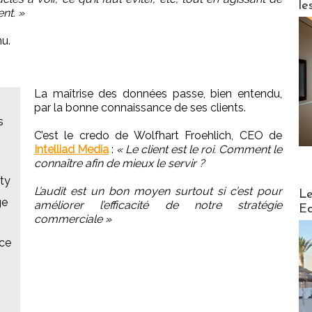
le
nt. »
nu.
La maîtrise des données passe, bien entendu,
par la bonne connaissance de ses clients.
s
C’est le credo de Wolfhart Froehlich, CEO de
Intelliad Media
:
« Le client est le roi. Comment le
connaître afin de mieux le servir ?
ty
Distribu
L’audit est un bon moyen surtout si c’est pour
Le
ge
améliorer l’efficacité de notre stratégie
Ed
commerciale »
nce