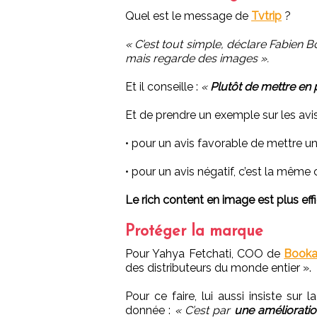
Quel est le message de
Tvtrip
?
« C’est tout simple, déclare Fabien Bo
mais regarde des images ».
Et il conseille :
«
Plutôt de mettre en p
Et de prendre un exemple sur les av
• pour un avis favorable de mettre un
• pour un avis négatif, c’est la même
Le rich content en image est plus effi
Protéger la marque
Pour Yahya Fetchati, COO de
Booka
des distributeurs du monde entier ».
Pour ce faire, lui aussi insiste sur 
donnée :
« C’est par
une amélioratio