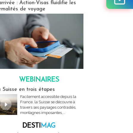
arrivée : Action-Visas fluidifie les
rmalités de voyage
WEBINAIRES
res
 Suisse en trois étapes
Facilement accessible depuis la
France, la Suisse se découvre à
travers ses paysages contrastés,
montagnes imposantes,...
DESTI
MAG
MAG