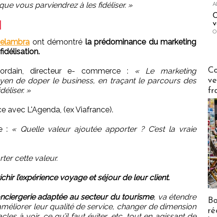
ue vous parviendrez à les fidéliser. »
A
C
v
l
O
elambra
ont démontré
la prédominance du marketing
élisation.
Publi-n
Co
ordain, directeur e- commerce :
« Le marketing
ve
en de doper le business, en traçant le parcours des
déliser. »
fr
e avec L'Agenda, (ex Viafrance).
te :
« Quelle valeur ajoutée apporter ? C’est la vraie
ter cette valeur.
ir l’expérience voyage et séjour de leur client.
onciergerie adaptée au secteur du tourisme
, va étendre
Bo
 améliorer leur qualité de service, changer de dimension
ré
es à voir, ce qu’il faut éviter, etc, tout en agissant de