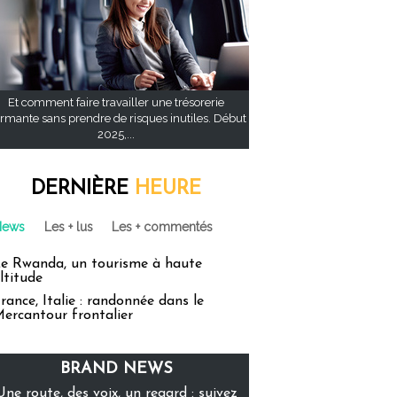
Et comment faire travailler une trésorerie
rmante sans prendre de risques inutiles. Début
2025,...
DERNIÈRE
HEURE
News
Les + lus
Les + commentés
e Rwanda, un tourisme à haute
ltitude
rance, Italie : randonnée dans le
ercantour frontalier
BRAND NEWS
Une route, des voix, un regard : suivez