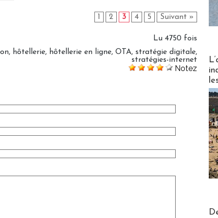
1
2
3
4
5
Suivant »
Lu 4750 fois
ion
,
hôtellerie
,
hôtellerie en ligne
,
OTA
,
stratégie digitale
,
Partez
L’
stratégies-internet
Notez
in
le
Actus V
De