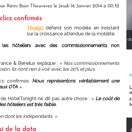
ar Rémi Bain Thouverez le Jeudi 16 Janvier 2014 à 00:32
clics confirmés
Trivago
défend son modèle en insistant
sur la croissance attendue de la mobilité.
do
r les hôteliers avec des commissionnements non
rance & Benelux explique :
« Nos commissionnements
on. Ils n’ont rien à voir avec les 20% et plus.
ics confirmés.
Nous représentons véritablement une
 aux OTA
».
L
a
s de HotelTonight ne dit pas autre chose :
«
Le coût de
F
s hôteliers est très faible.
M
ion dont les indépendants. »
si de la data