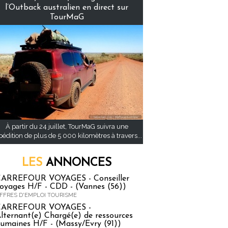
l’Outback australien en direct sur
TourMaG
À partir du 24 juillet, TourMaG suivra une
pédition de plus de 5 000 kilomètres à travers...
LES
ANNONCES
ARREFOUR VOYAGES - Conseiller
oyages H/F - CDD - (Vannes (56))
FFRES D'EMPLOI TOURISME
CARREFOUR VOYAGES -
lternant(e) Chargé(e) de ressources
umaines H/F - (Massy/Evry (91))