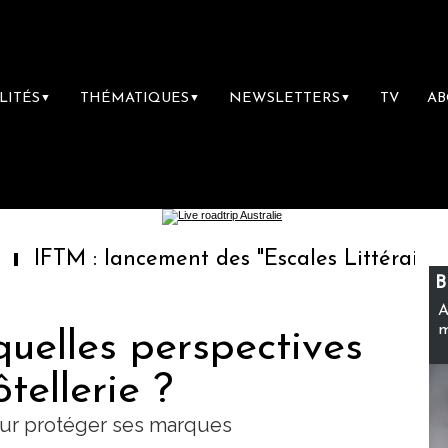
LITÉS
THÉMATIQUES
NEWSLETTERS
TV
A
▼
▼
▼
 lancement des "Escales Littéraires", la prem
B
A
m
quelles perspectives
ôtellerie ?
our protéger ses marques