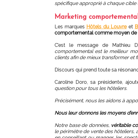
spécifique approprié à chaque cible q
Marketing comportementa
Les marques
Hôtels du Louvre
et
B
comportemental comme moyen de fid
C’est le message de Mathieu D
comportemental est le meilleur moy
clients afin de mieux transformer et fi
Discours qui prend toute sa résonanc
Caroline Doro, sa présidente, ajou
question pour tous les hôteliers.
Précisément, nous les aidons à appor
Nous leur donnons les moyens d’enrich
Notre base de données,
véritable c
le périmètre de vente des hôteliers,
en conseillant ou manger, les spectacl