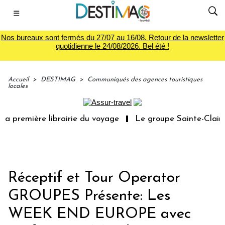
☰
Nos bureaux sont fermés du 27/07 au 16/08. Retour de la newsletter
quotidienne le 24/08/2026. Bel été !
Accueil
>
DESTIMAG
>
Communiqués des agences touristiques
locales
la première librairie du voyage
Le groupe Sainte-Claire
Réceptif et Tour Operator
GROUPES Présente: Les
WEEK END EUROPE avec