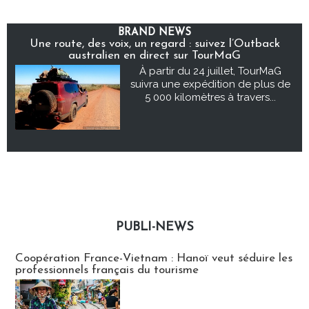
BRAND NEWS
Une route, des voix, un regard : suivez l’Outback
australien en direct sur TourMaG
À partir du 24 juillet, TourMaG
suivra une expédition de plus de
5 000 kilomètres à travers...
PUBLI-NEWS
Publi-news
Coopération France-Vietnam : Hanoï veut séduire les
professionnels français du tourisme