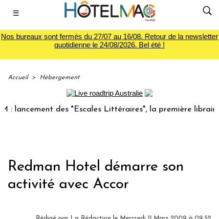
☰
Nos bureaux sont fermés du 27/07 au 16/08. Retour de la newsletter
quotidienne le 24/08/2026. Bel été !
Accueil
>
Hébergement
 lancement des "Escales Littéraires", la première librairie 
Redman Hotel démarre son
activité avec Accor
Rédigé par
La Rédaction
le Mercredi 11 Mars 2009 à 09:52