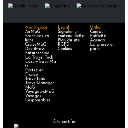
Nos médias
Légal
Utiles
AirMaG
Signaler un
Contact
Brochures en
contenu illicite
Publicité
ligne
Plan du site
Agenda
CruiseMaG
RGPD
La presse en
DestiMaG
Cookies
parle
Futuroscopie
La Travel Tech
LuxuryTravelMa
G
Partez en
France
TravelJobs
TravelManager
MaG
VoyageursMaG
Voyages
Responsables
Site certifié