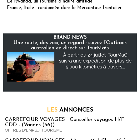
Le Rwanda, un tourisme à haute altitude
France, Italie : randonnée dans le Mercantour frontalier
BRAND NEWS
Une route, des voix, un regard : suivez l’Outback
australien en direct sur TourMaG
À partir du 24 juillet, TourMaG
suivra une expédition de plus de
5 000 kilomètres à travers...
LES
ANNONCES
CARREFOUR VOYAGES - Conseiller voyages H/F -
CDD - (Vannes (56))
OFFRES D'EMPLOI TOURISME