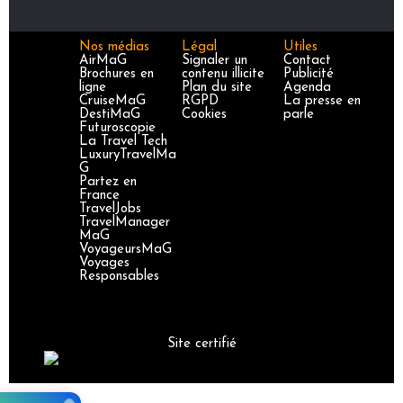
Nos médias
Légal
Utiles
AirMaG
Signaler un
Contact
Brochures en
contenu illicite
Publicité
ligne
Plan du site
Agenda
CruiseMaG
RGPD
La presse en
DestiMaG
Cookies
parle
Futuroscopie
La Travel Tech
LuxuryTravelMa
G
Partez en
France
TravelJobs
TravelManager
MaG
VoyageursMaG
Voyages
Responsables
Site certifié