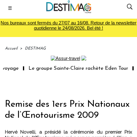
☰
Nos bureaux sont fermés du 27/07 au 16/08. Retour de la newsletter
quotidienne le 24/08/2026. Bel été !
Accueil
>
DESTIMAG
 voyage
Le groupe Sainte-Claire rachète Eden Tour
L
Remise des 1ers Prix Nationaux
de l’Œnotourisme 2009
Hervé Novelli, a présidé la cérémonie du premier Prix