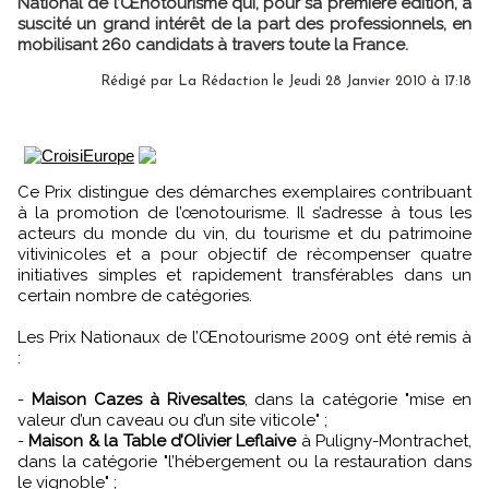
National de l’Œnotourisme qui, pour sa première édition, a
suscité un grand intérêt de la part des professionnels, en
mobilisant 260 candidats à travers toute la France.
Rédigé par
La Rédaction
le Jeudi 28 Janvier 2010 à 17:18
Ce Prix distingue des démarches exemplaires contribuant
à la promotion de l’œnotourisme. Il s’adresse à tous les
acteurs du monde du vin, du tourisme et du patrimoine
vitivinicoles et a pour objectif de récompenser quatre
initiatives simples et rapidement transférables dans un
certain nombre de catégories.
Les Prix Nationaux de l’Œnotourisme 2009 ont été remis à
:
-
Maison Cazes à Rivesaltes
, dans la catégorie "mise en
valeur d’un caveau ou d’un site viticole" ;
-
Maison & la Table d’Olivier Leflaive
à Puligny-Montrachet,
dans la catégorie "l’hébergement ou la restauration dans
le vignoble" ;