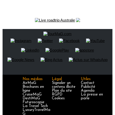
Nos médias
Légal
Utiles
AirMaG
Signaler un
Contact
Brochures en
contenu illicite
Publicité
ligne
Plan du site
Agenda
CruiseMaG
RGPD
La presse en
DestiMaG
Cookies
parle
Futuroscopie
La Travel Tech
LuxuryTravelMa
G