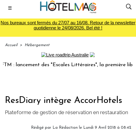
☰
Nos bureaux sont fermés du 27/07 au 16/08. Retour de la newsletter
quotidienne le 24/08/2026. Bel été !
Accueil
>
Hébergement
 : lancement des "Escales Littéraires", la première librairi
ResDiary intègre AccorHotels
Plateforme de gestion de réservation en restauration
Rédigé par
La Rédaction
le Lundi 9 Avril 2018 à 08:42