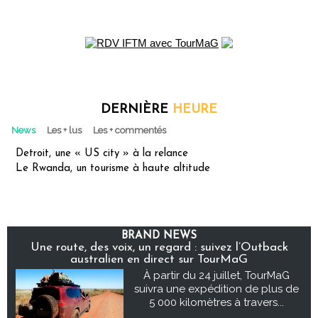
DERNIÈRE
HEURE
News
Les + lus
Les + commentés
Detroit, une « US city » à la relance
Le Rwanda, un tourisme à haute altitude
BRAND NEWS
Une route, des voix, un regard : suivez l’Outback
australien en direct sur TourMaG
À partir du 24 juillet, TourMaG
suivra une expédition de plus de
5 000 kilomètres à travers...