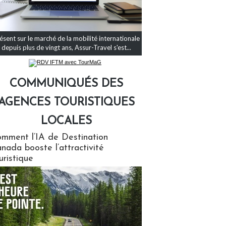
ésent sur le marché de la mobilité internationale
depuis plus de vingt ans, Assur-Travel s'est...
COMMUNIQUÉS DES
AGENCES TOURISTIQUES
LOCALES
qués des agences touristiques locales
mment l’IA de Destination
nada booste l’attractivité
uristique