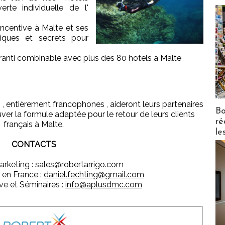
rte individuelle de l'
 incentive à Malte et ses
giques et secrets pour
aranti combinable avec plus des 80 hotels a Malte
, entièrement francophones , aideront leurs partenaires
Bo
r la formule adaptée pour le retour de leurs clients
ré
français à Malte.
le
CONTACTS
arketing :
sales@robertarrigo.com
 en France :
daniel.fechting@gmail.com
ve et Séminaires :
info@aplusdmc.com