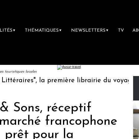
LITÉS
THÉMATIQUES
NEWSLETTERS
TV
A
▼
▼
▼
 touristiques locales
aires", la première librairie du voyage
Le
& Sons, réceptif
u marché francophone
n prêt pour la