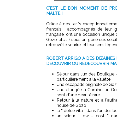
C'EST LE BON MOMENT DE PRO
MALTE !
Grâce à des tarifs exceptionnellement
français , accompagnés de leur gu
française, ont une occasion unique d
Gozo etc... ) sous un généreux solei
retrouvé le sourire, et leur sens légend
ROBERT ARRIGO A DES DIZAINES
DECOUVRIR OU REDECOUVRIR MAL
Séjour dans l'un des Boutique – 
particulièrement à la Valette
Une escapade originale de Gozo
Une plongée à Comino ou Goz
sont d'une beauté rare
Retour à la nature et à l'aut
house de Gozo
la '' dolce vita '' dans l'un des 
un séjour '' low – cost '' d