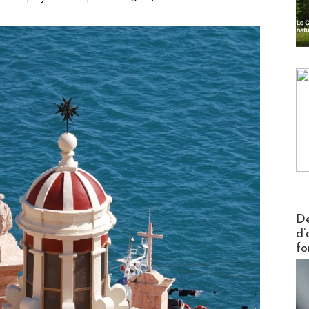
Actus V
De
d’
fo