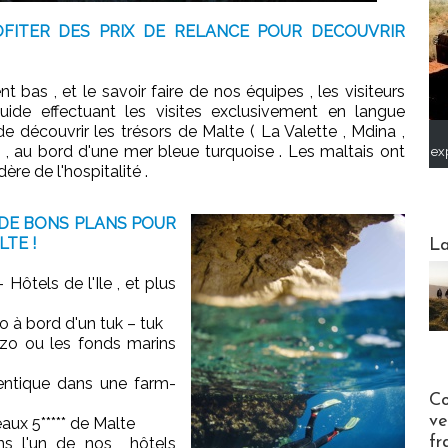
FITER DES PRIX DE RELANCE POUR DECOUVRIR
 bas , et le savoir faire de nos équipes , les visiteurs
ide effectuant les visites exclusivement en langue
e découvrir les trésors de Malte ( La Valette , Mdina ,
l , au bord d'une mer bleue turquoise . Les maltais ont
ex
ère de l'hospitalité .
 DE BONS PLANS POUR
Webinai
TE !
La
Hôtels de l'Ile , et plus
 à bord d'un tuk – tuk
o ou les fonds marins
hentique dans une farm-
Publi-n
Co
ve
beaux 5***** de Malte
fr
ans l'un de nos hôtels