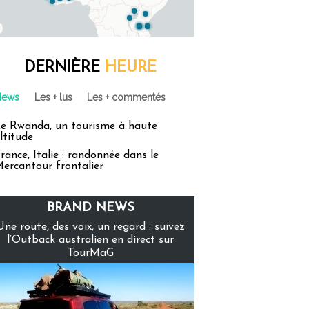
DERNIÈRE
HEURE
News
Les + lus
Les + commentés
e Rwanda, un tourisme à haute
ltitude
rance, Italie : randonnée dans le
ercantour frontalier
BRAND NEWS
Une route, des voix, un regard : suivez
l’Outback australien en direct sur
TourMaG