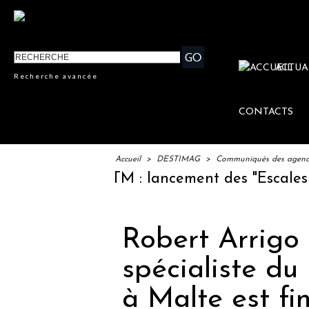
ACTUA
Recherche avancée
CONTACTS
Accueil
>
DESTIMAG
>
Communiqués des agences
IFTM : lancement des "Escales Littér
Robert Arrigo 
spécialiste d
à Malte est fi