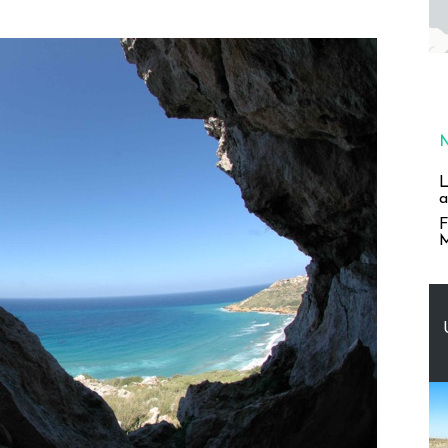
L
a
F
M