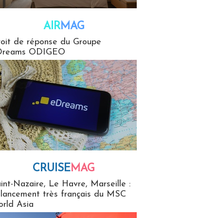
AIR
MAG
G
oit de réponse du Groupe
Dreams ODIGEO
CRUISE
MAG
MaG
int-Nazaire, Le Havre, Marseille :
 lancement très français du MSC
rld Asia