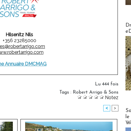
AirMa
Dr
e
Hilsenitz Nils
+356 23285000
les@robertarrigo.com
w.robertarrigo.com
he Annuaire DMCMAG
Lu 444 fois
Tags
:
Robert Arrigo & Sons
Notez
<
>
Cruise
Sa
le
Wo