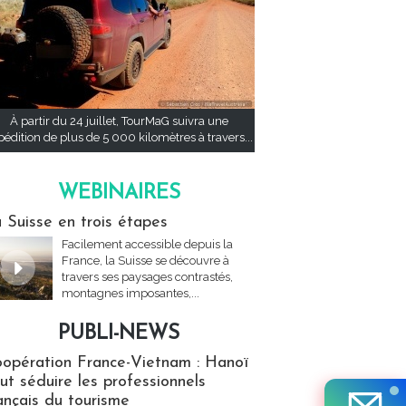
À partir du 24 juillet, TourMaG suivra une
pédition de plus de 5 000 kilomètres à travers...
WEBINAIRES
res
 Suisse en trois étapes
Facilement accessible depuis la
France, la Suisse se découvre à
travers ses paysages contrastés,
montagnes imposantes,...
PUBLI-NEWS
ews
opération France-Vietnam : Hanoï
ut séduire les professionnels
ançais du tourisme